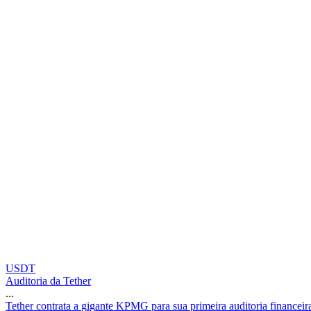
USDT
Auditoria da Tether
...
T
e
t
h
e
r
c
o
n
t
r
a
t
a
a
g
i
g
a
n
t
e
K
P
M
G
p
a
r
a
s
u
a
p
r
i
m
e
i
r
a
a
u
d
i
t
o
r
i
a
f
i
n
a
n
c
e
i
r