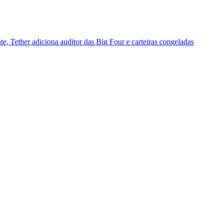
n
t
e
,
T
e
t
h
e
r
a
d
i
c
i
o
n
a
a
u
d
i
t
o
r
d
a
s
B
i
g
F
o
u
r
e
c
a
r
t
e
i
r
a
s
c
o
n
g
e
l
a
d
a
s