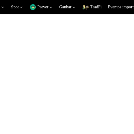
Spot
Prever
Ganhar
TradFi
Eventos import