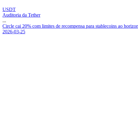
USDT
Auditoria da Tether
...
C
i
r
c
l
e
c
a
i
2
0
%
c
o
m
l
i
m
i
t
e
s
d
e
r
e
c
o
m
p
e
n
s
a
p
a
r
a
s
t
a
b
l
e
c
o
i
n
s
a
o
h
o
r
i
z
o
2026-03-25