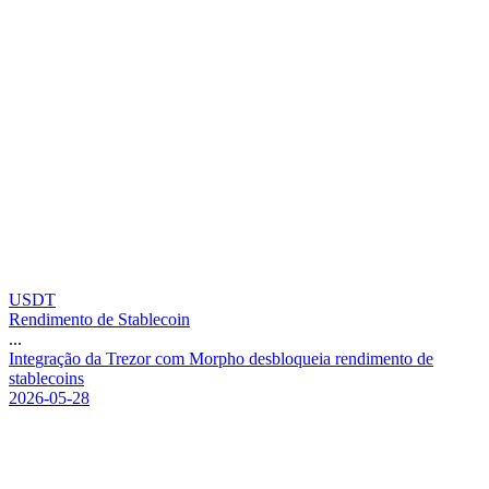
USDT
Rendimento de Stablecoin
...
I
n
t
e
g
r
a
ç
ã
o
d
a
T
r
e
z
o
r
c
o
m
M
o
r
p
h
o
d
e
s
b
l
o
q
u
e
i
a
r
e
n
d
i
m
e
n
t
o
d
e
s
t
a
b
l
e
c
o
i
n
s
2026-05-28