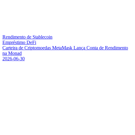
Rendimento de Stablecoin
Empréstimo DeFi
C
a
r
t
e
i
r
a
d
e
C
r
i
p
t
o
m
o
e
d
a
s
M
e
t
a
M
a
s
k
L
a
n
ç
a
C
o
n
t
a
d
e
R
e
n
d
i
m
e
n
t
o
n
a
M
o
n
a
d
2026-06-30