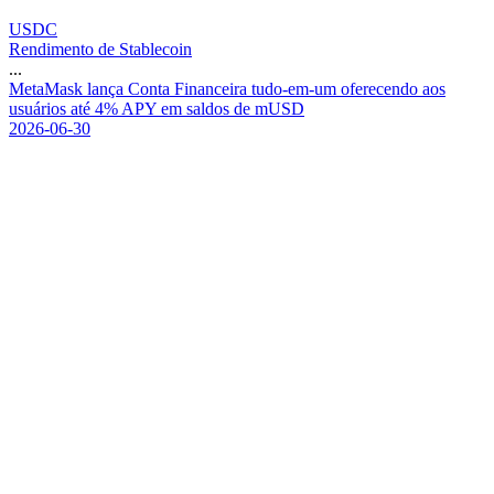
USDC
Rendimento de Stablecoin
...
M
e
t
a
M
a
s
k
l
a
n
ç
a
C
o
n
t
a
F
i
n
a
n
c
e
i
r
a
t
u
d
o
-
e
m
-
u
m
o
f
e
r
e
c
e
n
d
o
a
o
s
u
s
u
á
r
i
o
s
a
t
é
4
%
A
P
Y
e
m
s
a
l
d
o
s
d
e
m
U
S
D
2026-06-30