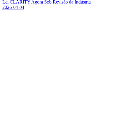
L
e
i
C
L
A
R
I
T
Y
A
g
o
r
a
S
o
b
R
e
v
i
s
ã
o
d
a
I
n
d
ú
s
t
r
i
a
2026-04-04