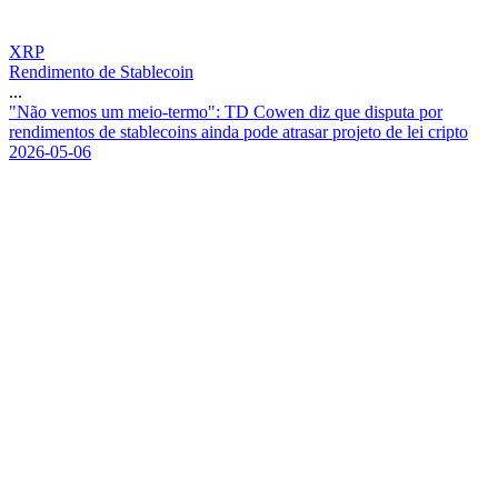
XRP
Rendimento de Stablecoin
...
"
N
ã
o
v
e
m
o
s
u
m
m
e
i
o
-
t
e
r
m
o
"
:
T
D
C
o
w
e
n
d
i
z
q
u
e
d
i
s
p
u
t
a
p
o
r
r
e
n
d
i
m
e
n
t
o
s
d
e
s
t
a
b
l
e
c
o
i
n
s
a
i
n
d
a
p
o
d
e
a
t
r
a
s
a
r
p
r
o
j
e
t
o
d
e
l
e
i
c
r
i
p
t
o
2026-05-06