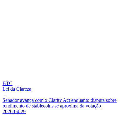
BTC
Lei da Clareza
...
S
e
n
a
d
o
r
a
v
a
n
ç
a
c
o
m
o
C
l
a
r
i
t
y
A
c
t
e
n
q
u
a
n
t
o
d
i
s
p
u
t
a
s
o
b
r
e
r
e
n
d
i
m
e
n
t
o
d
e
s
t
a
b
l
e
c
o
i
n
s
s
e
a
p
r
o
x
i
m
a
d
a
v
o
t
a
ç
ã
o
2026-04-29