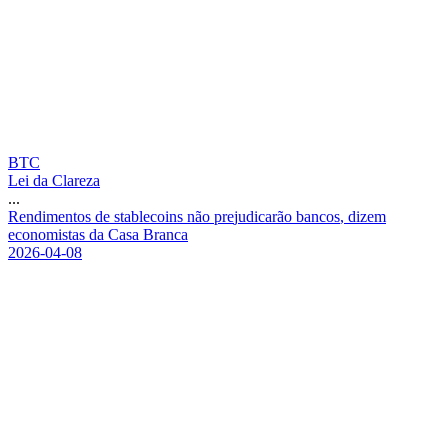
BTC
Lei da Clareza
...
R
e
n
d
i
m
e
n
t
o
s
d
e
s
t
a
b
l
e
c
o
i
n
s
n
ã
o
p
r
e
j
u
d
i
c
a
r
ã
o
b
a
n
c
o
s
,
d
i
z
e
m
e
c
o
n
o
m
i
s
t
a
s
d
a
C
a
s
a
B
r
a
n
c
a
2026-04-08