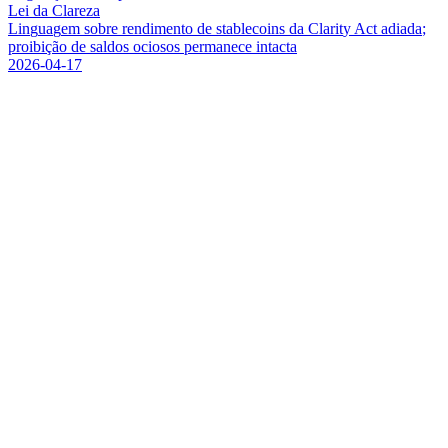
Lei da Clareza
L
i
n
g
u
a
g
e
m
s
o
b
r
e
r
e
n
d
i
m
e
n
t
o
d
e
s
t
a
b
l
e
c
o
i
n
s
d
a
C
l
a
r
i
t
y
A
c
t
a
d
i
a
d
a
;
p
r
o
i
b
i
ç
ã
o
d
e
s
a
l
d
o
s
o
c
i
o
s
o
s
p
e
r
m
a
n
e
c
e
i
n
t
a
c
t
a
2026-04-17