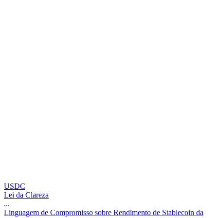
USDC
Lei da Clareza
...
L
i
n
g
u
a
g
e
m
d
e
C
o
m
p
r
o
m
i
s
s
o
s
o
b
r
e
R
e
n
d
i
m
e
n
t
o
d
e
S
t
a
b
l
e
c
o
i
n
d
a