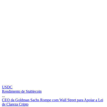
USDC
Rendimento de Stablecoin
...
C
E
O
d
a
G
o
l
d
m
a
n
S
a
c
h
s
R
o
m
p
e
c
o
m
W
a
l
l
S
t
r
e
e
t
p
a
r
a
A
p
o
i
a
r
a
L
e
i
d
e
C
l
a
r
e
z
a
C
r
i
p
t
o