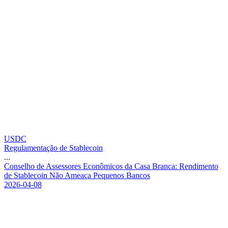
USDC
Regulamentação de Stablecoin
...
C
o
n
s
e
l
h
o
d
e
A
s
s
e
s
s
o
r
e
s
E
c
o
n
ô
m
i
c
o
s
d
a
C
a
s
a
B
r
a
n
c
a
:
R
e
n
d
i
m
e
n
t
o
d
e
S
t
a
b
l
e
c
o
i
n
N
ã
o
A
m
e
a
ç
a
P
e
q
u
e
n
o
s
B
a
n
c
o
s
2026-04-08