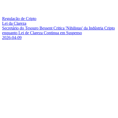
Regulação de Cripto
Lei da Clareza
S
e
c
r
e
t
á
r
i
o
d
o
T
e
s
o
u
r
o
B
e
s
s
e
n
t
C
r
i
t
i
c
a
'
N
i
h
i
l
i
s
t
a
s
'
d
a
I
n
d
ú
s
t
r
i
a
C
r
i
p
t
o
e
n
q
u
a
n
t
o
L
e
i
d
e
C
l
a
r
e
z
a
C
o
n
t
i
n
u
a
e
m
S
u
s
p
e
n
s
o
2026-04-09