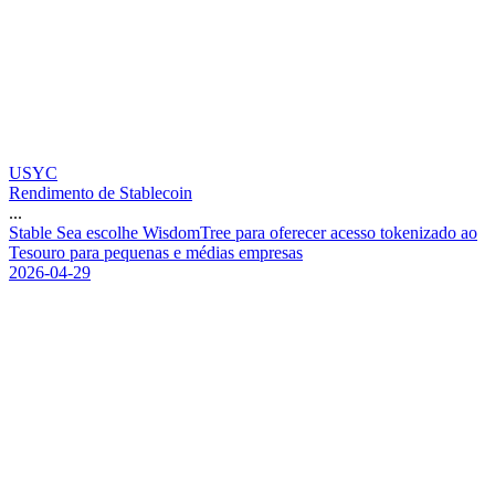
USYC
Rendimento de Stablecoin
...
S
t
a
b
l
e
S
e
a
e
s
c
o
l
h
e
W
i
s
d
o
m
T
r
e
e
p
a
r
a
o
f
e
r
e
c
e
r
a
c
e
s
s
o
t
o
k
e
n
i
z
a
d
o
a
o
T
e
s
o
u
r
o
p
a
r
a
p
e
q
u
e
n
a
s
e
m
é
d
i
a
s
e
m
p
r
e
s
a
s
2026-04-29