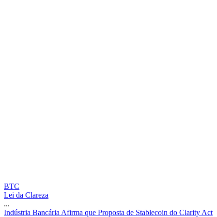
BTC
Lei da Clareza
...
I
n
d
ú
s
t
r
i
a
B
a
n
c
á
r
i
a
A
f
i
r
m
a
q
u
e
P
r
o
p
o
s
t
a
d
e
S
t
a
b
l
e
c
o
i
n
d
o
C
l
a
r
i
t
y
A
c
t