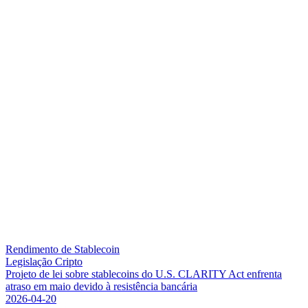
Rendimento de Stablecoin
Legislação Cripto
P
r
o
j
e
t
o
d
e
l
e
i
s
o
b
r
e
s
t
a
b
l
e
c
o
i
n
s
d
o
U
.
S
.
C
L
A
R
I
T
Y
A
c
t
e
n
f
r
e
n
t
a
a
t
r
a
s
o
e
m
m
a
i
o
d
e
v
i
d
o
à
r
e
s
i
s
t
ê
n
c
i
a
b
a
n
c
á
r
i
a
2026-04-20