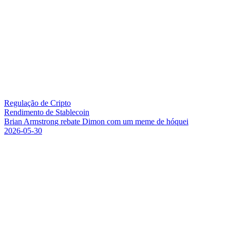
Regulação de Cripto
Rendimento de Stablecoin
B
r
i
a
n
A
r
m
s
t
r
o
n
g
r
e
b
a
t
e
D
i
m
o
n
c
o
m
u
m
m
e
m
e
d
e
h
ó
q
u
e
i
2026-05-30