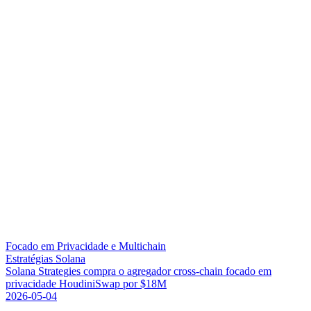
Focado em Privacidade e Multichain
Estratégias Solana
S
o
l
a
n
a
S
t
r
a
t
e
g
i
e
s
c
o
m
p
r
a
o
a
g
r
e
g
a
d
o
r
c
r
o
s
s
-
c
h
a
i
n
f
o
c
a
d
o
e
m
p
r
i
v
a
c
i
d
a
d
e
H
o
u
d
i
n
i
S
w
a
p
p
o
r
$
1
8
M
2026-05-04