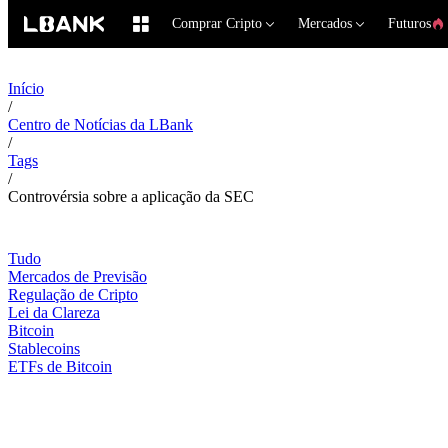
Comprar Cripto
Mercados
Futuros
Início
/
Centro de Notícias da LBank
/
Tags
/
Controvérsia sobre a aplicação da SEC
Tudo
Mercados de Previsão
Regulação de Cripto
Lei da Clareza
Bitcoin
Stablecoins
ETFs de Bitcoin