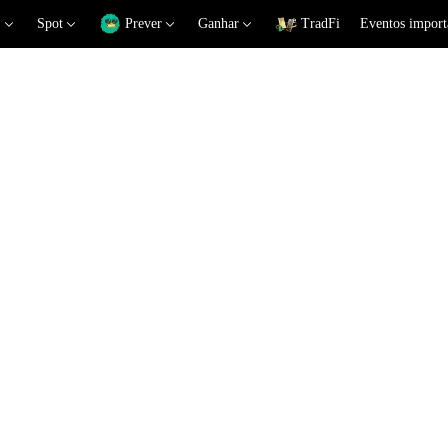
Spot
Prever
Ganhar
TradFi
Eventos import