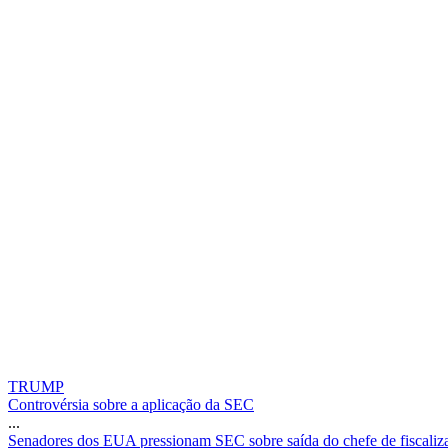
TRUMP
Controvérsia sobre a aplicação da SEC
...
S
e
n
a
d
o
r
e
s
d
o
s
E
U
A
p
r
e
s
s
i
o
n
a
m
S
E
C
s
o
b
r
e
s
a
í
d
a
d
o
c
h
e
f
e
d
e
f
i
s
c
a
l
i
z