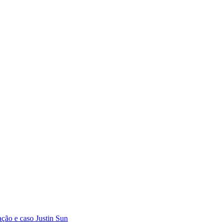
a
ç
ã
o
e
c
a
s
o
J
u
s
t
i
n
S
u
n