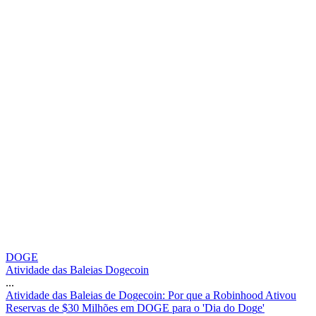
DOGE
Atividade das Baleias Dogecoin
...
A
t
i
v
i
d
a
d
e
d
a
s
B
a
l
e
i
a
s
d
e
D
o
g
e
c
o
i
n
:
P
o
r
q
u
e
a
R
o
b
i
n
h
o
o
d
A
t
i
v
o
u
R
e
s
e
r
v
a
s
d
e
$
3
0
M
i
l
h
õ
e
s
e
m
D
O
G
E
p
a
r
a
o
'
D
i
a
d
o
D
o
g
e
'