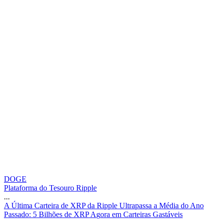
DOGE
Plataforma do Tesouro Ripple
...
A
Ú
l
t
i
m
a
C
a
r
t
e
i
r
a
d
e
X
R
P
d
a
R
i
p
p
l
e
U
l
t
r
a
p
a
s
s
a
a
M
é
d
i
a
d
o
A
n
o
P
a
s
s
a
d
o
:
5
B
i
l
h
õ
e
s
d
e
X
R
P
A
g
o
r
a
e
m
C
a
r
t
e
i
r
a
s
G
a
s
t
á
v
e
i
s