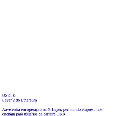
USDT0
Layer 2 do Ethereum
...
A
a
v
e
e
n
t
r
a
e
m
o
p
e
r
a
ç
ã
o
n
a
X
L
a
y
e
r
,
p
e
r
m
i
t
i
n
d
o
e
m
p
r
é
s
t
i
m
o
s
o
n
c
h
a
i
n
p
a
r
a
u
s
u
á
r
i
o
s
d
a
c
a
r
t
e
i
r
a
O
K
X