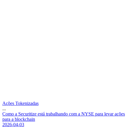
Ações Tokenizadas
...
C
o
m
o
a
S
e
c
u
r
i
t
i
z
e
e
s
t
á
t
r
a
b
a
l
h
a
n
d
o
c
o
m
a
N
Y
S
E
p
a
r
a
l
e
v
a
r
a
ç
õ
e
s
p
a
r
a
a
b
l
o
c
k
c
h
a
i
n
2026-04-03