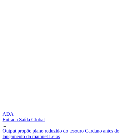
ADA
Entrada Saída Global
...
O
u
t
p
u
t
p
r
o
p
õ
e
p
l
a
n
o
r
e
d
u
z
i
d
o
d
o
t
e
s
o
u
r
o
C
a
r
d
a
n
o
a
n
t
e
s
d
o
l
a
n
ç
a
m
e
n
t
o
d
a
m
a
i
n
n
e
t
L
e
i
o
s