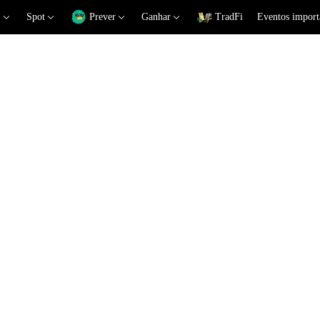
Spot
Prever
Ganhar
TradFi
Eventos import