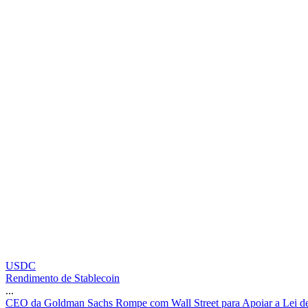
USDC
Rendimento de Stablecoin
...
C
E
O
d
a
G
o
l
d
m
a
n
S
a
c
h
s
R
o
m
p
e
c
o
m
W
a
l
l
S
t
r
e
e
t
p
a
r
a
A
p
o
i
a
r
a
L
e
i
d