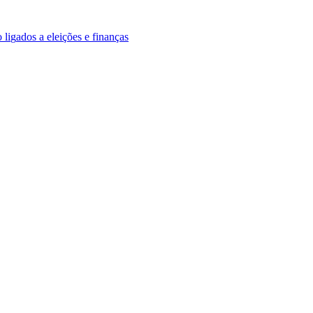
o
l
i
g
a
d
o
s
a
e
l
e
i
ç
õ
e
s
e
f
i
n
a
n
ç
a
s