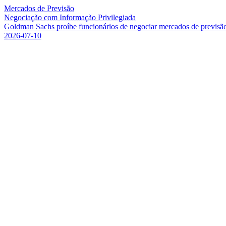
Mercados de Previsão
Negociação com Informação Privilegiada
G
o
l
d
m
a
n
S
a
c
h
s
p
r
o
í
b
e
f
u
n
c
i
o
n
á
r
i
o
s
d
e
n
e
g
o
c
i
a
r
m
e
r
c
a
d
o
s
d
e
p
r
e
v
i
s
ã
2026-07-10