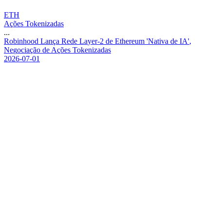
ETH
Ações Tokenizadas
...
R
o
b
i
n
h
o
o
d
L
a
n
ç
a
R
e
d
e
L
a
y
e
r
-
2
d
e
E
t
h
e
r
e
u
m
'
N
a
t
i
v
a
d
e
I
A
'
,
N
e
g
o
c
i
a
ç
ã
o
d
e
A
ç
õ
e
s
T
o
k
e
n
i
z
a
d
a
s
2026-07-01