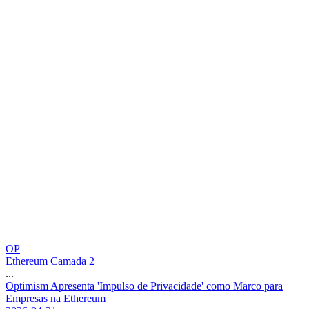
OP
Ethereum Camada 2
...
O
p
t
i
m
i
s
m
A
p
r
e
s
e
n
t
a
'
I
m
p
u
l
s
o
d
e
P
r
i
v
a
c
i
d
a
d
e
'
c
o
m
o
M
a
r
c
o
p
a
r
a
E
m
p
r
e
s
a
s
n
a
E
t
h
e
r
e
u
m