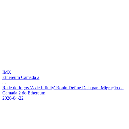
IMX
Ethereum Camada 2
...
R
e
d
e
d
e
J
o
g
o
s
'
A
x
i
e
I
n
f
i
n
i
t
y
'
R
o
n
i
n
D
e
f
i
n
e
D
a
t
a
p
a
r
a
M
i
g
r
a
ç
ã
o
d
a
C
a
m
a
d
a
2
d
o
E
t
h
e
r
e
u
m
2026-04-22