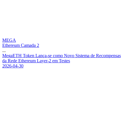
MEGA
Ethereum Camada 2
...
M
e
g
a
E
T
H
T
o
k
e
n
L
a
n
ç
a
-
s
e
c
o
m
o
N
o
v
o
S
i
s
t
e
m
a
d
e
R
e
c
o
m
p
e
n
s
a
s
d
a
R
e
d
e
E
t
h
e
r
e
u
m
L
a
y
e
r
-
2
e
m
T
e
s
t
e
s
2026-04-30