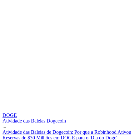
DOGE
Atividade das Baleias Dogecoin
...
A
t
i
v
i
d
a
d
e
d
a
s
B
a
l
e
i
a
s
d
e
D
o
g
e
c
o
i
n
:
P
o
r
q
u
e
a
R
o
b
i
n
h
o
o
d
A
t
i
v
o
u
R
e
s
e
r
v
a
s
d
e
$
3
0
M
i
l
h
õ
e
s
e
m
D
O
G
E
p
a
r
a
o
'
D
i
a
d
o
D
o
g
e
'