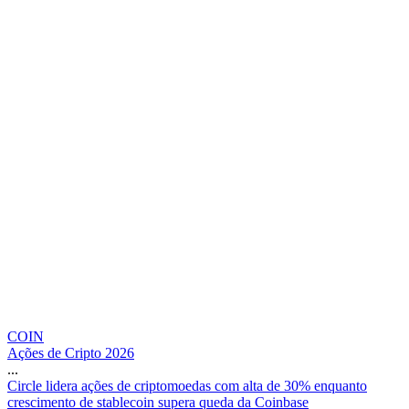
COIN
Ações de Cripto 2026
...
C
i
r
c
l
e
l
i
d
e
r
a
a
ç
õ
e
s
d
e
c
r
i
p
t
o
m
o
e
d
a
s
c
o
m
a
l
t
a
d
e
3
0
%
e
n
q
u
a
n
t
o
c
r
e
s
c
i
m
e
n
t
o
d
e
s
t
a
b
l
e
c
o
i
n
s
u
p
e
r
a
q
u
e
d
a
d
a
C
o
i
n
b
a
s
e