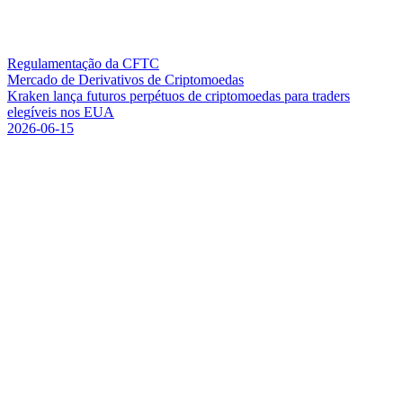
Regulamentação da CFTC
Mercado de Derivativos de Criptomoedas
K
r
a
k
e
n
l
a
n
ç
a
f
u
t
u
r
o
s
p
e
r
p
é
t
u
o
s
d
e
c
r
i
p
t
o
m
o
e
d
a
s
p
a
r
a
t
r
a
d
e
r
s
e
l
e
g
í
v
e
i
s
n
o
s
E
U
A
2026-06-15