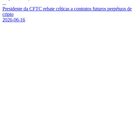
...
P
r
e
s
i
d
e
n
t
e
d
a
C
F
T
C
r
e
b
a
t
e
c
r
í
t
i
c
a
s
a
c
o
n
t
r
a
t
o
s
f
u
t
u
r
o
s
p
e
r
p
é
t
u
o
s
d
e
c
r
i
p
t
o
2026-06-16