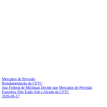
Mercados de Previsão
Regulamentação da CFTC
J
u
i
z
F
e
d
e
r
a
l
d
e
M
i
c
h
i
g
a
n
D
e
c
i
d
e
q
u
e
M
e
r
c
a
d
o
s
d
e
P
r
e
v
i
s
ã
o
E
s
p
o
r
t
i
v
a
N
ã
o
E
s
t
ã
o
S
o
b
a
A
l
ç
a
d
a
d
a
C
F
T
C
2026-06-17