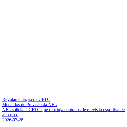
Regulamentação da CFTC
Mercados de Previsão da NFL
N
F
L
s
o
l
i
c
i
t
a
à
C
F
T
C
q
u
e
r
e
s
t
r
i
n
j
a
c
o
n
t
r
a
t
o
s
d
e
p
r
e
v
i
s
ã
o
e
s
p
o
r
t
i
v
a
d
e
a
l
t
o
r
i
s
c
o
2026-07-28