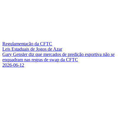
Regulamentação da CFTC
Leis Estaduais de Jogos de Azar
G
a
r
y
G
e
n
s
l
e
r
d
i
z
q
u
e
m
e
r
c
a
d
o
s
d
e
p
r
e
d
i
ç
ã
o
e
s
p
o
r
t
i
v
a
n
ã
o
s
e
e
n
q
u
a
d
r
a
m
n
a
s
r
e
g
r
a
s
d
e
s
w
a
p
d
a
C
F
T
C
2026-06-12