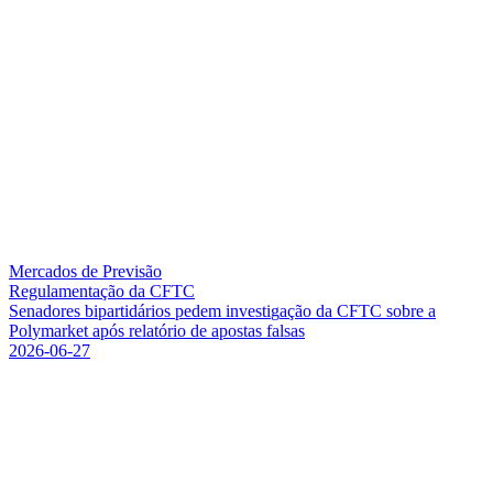
Mercados de Previsão
Regulamentação da CFTC
S
e
n
a
d
o
r
e
s
b
i
p
a
r
t
i
d
á
r
i
o
s
p
e
d
e
m
i
n
v
e
s
t
i
g
a
ç
ã
o
d
a
C
F
T
C
s
o
b
r
e
a
P
o
l
y
m
a
r
k
e
t
a
p
ó
s
r
e
l
a
t
ó
r
i
o
d
e
a
p
o
s
t
a
s
f
a
l
s
a
s
2026-06-27