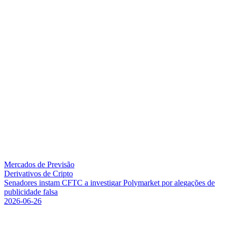
Mercados de Previsão
Derivativos de Cripto
S
e
n
a
d
o
r
e
s
i
n
s
t
a
m
C
F
T
C
a
i
n
v
e
s
t
i
g
a
r
P
o
l
y
m
a
r
k
e
t
p
o
r
a
l
e
g
a
ç
õ
e
s
d
e
p
u
b
l
i
c
i
d
a
d
e
f
a
l
s
a
2026-06-26