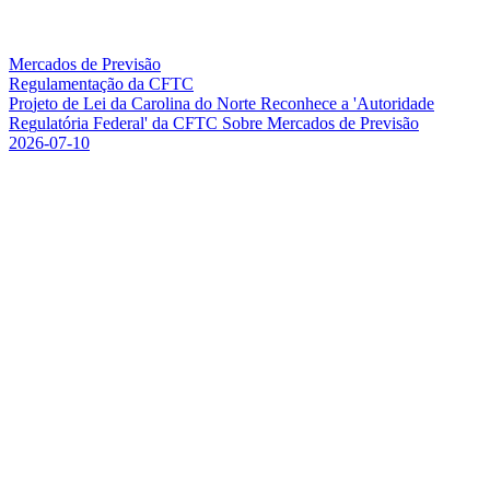
Mercados de Previsão
Regulamentação da CFTC
P
r
o
j
e
t
o
d
e
L
e
i
d
a
C
a
r
o
l
i
n
a
d
o
N
o
r
t
e
R
e
c
o
n
h
e
c
e
a
'
A
u
t
o
r
i
d
a
d
e
R
e
g
u
l
a
t
ó
r
i
a
F
e
d
e
r
a
l
'
d
a
C
F
T
C
S
o
b
r
e
M
e
r
c
a
d
o
s
d
e
P
r
e
v
i
s
ã
o
2026-07-10