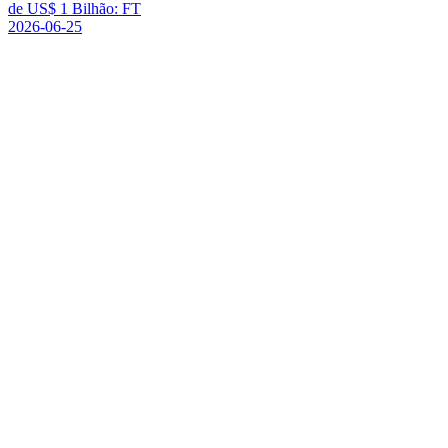
d
e
U
S
$
1
B
i
l
h
ã
o
:
F
T
2026-06-25