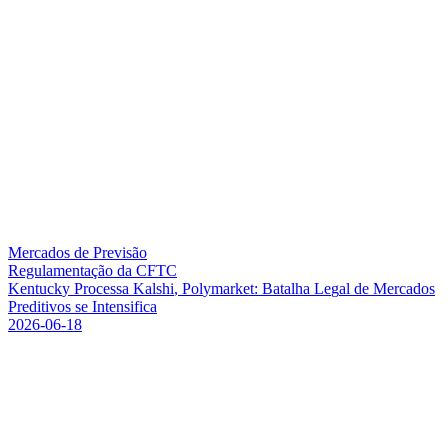
Mercados de Previsão
Regulamentação da CFTC
K
e
n
t
u
c
k
y
P
r
o
c
e
s
s
a
K
a
l
s
h
i
,
P
o
l
y
m
a
r
k
e
t
:
B
a
t
a
l
h
a
L
e
g
a
l
d
e
M
e
r
c
a
d
o
s
P
r
e
d
i
t
i
v
o
s
s
e
I
n
t
e
n
s
i
f
i
c
a
2026-06-18