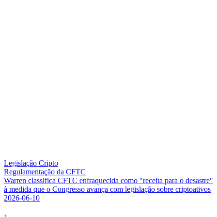
Legislação Cripto
Regulamentação da CFTC
W
a
r
r
e
n
c
l
a
s
s
i
f
i
c
a
C
F
T
C
e
n
f
r
a
q
u
e
c
i
d
a
c
o
m
o
"
r
e
c
e
i
t
a
p
a
r
a
o
d
e
s
a
s
t
r
e
"
à
m
e
d
i
d
a
q
u
e
o
C
o
n
g
r
e
s
s
o
a
v
a
n
ç
a
c
o
m
l
e
g
i
s
l
a
ç
ã
o
s
o
b
r
e
c
r
i
p
t
o
a
t
i
v
o
s
2026-06-10