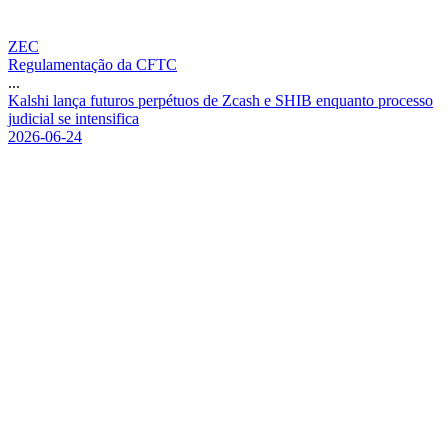
ZEC
Regulamentação da CFTC
...
K
a
l
s
h
i
l
a
n
ç
a
f
u
t
u
r
o
s
p
e
r
p
é
t
u
o
s
d
e
Z
c
a
s
h
e
S
H
I
B
e
n
q
u
a
n
t
o
p
r
o
c
e
s
s
o
j
u
d
i
c
i
a
l
s
e
i
n
t
e
n
s
i
f
i
c
a
2026-06-24