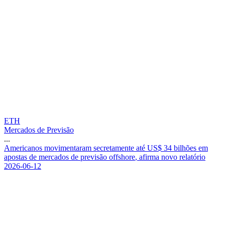
ETH
Mercados de Previsão
...
A
m
e
r
i
c
a
n
o
s
m
o
v
i
m
e
n
t
a
r
a
m
s
e
c
r
e
t
a
m
e
n
t
e
a
t
é
U
S
$
3
4
b
i
l
h
õ
e
s
e
m
a
p
o
s
t
a
s
d
e
m
e
r
c
a
d
o
s
d
e
p
r
e
v
i
s
ã
o
o
f
f
s
h
o
r
e
,
a
f
i
r
m
a
n
o
v
o
r
e
l
a
t
ó
r
i
o
2026-06-12