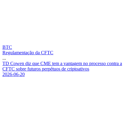
BTC
Regulamentação da CFTC
...
T
D
C
o
w
e
n
d
i
z
q
u
e
C
M
E
t
e
m
a
v
a
n
t
a
g
e
m
n
o
p
r
o
c
e
s
s
o
c
o
n
t
r
a
a
C
F
T
C
s
o
b
r
e
f
u
t
u
r
o
s
p
e
r
p
é
t
u
o
s
d
e
c
r
i
p
t
o
a
t
i
v
o
s
2026-06-20