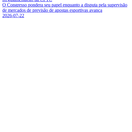
O
C
o
n
g
r
e
s
s
o
p
o
n
d
e
r
a
s
e
u
p
a
p
e
l
e
n
q
u
a
n
t
o
a
d
i
s
p
u
t
a
p
e
l
a
s
u
p
e
r
v
i
s
ã
o
d
e
m
e
r
c
a
d
o
s
d
e
p
r
e
v
i
s
ã
o
d
e
a
p
o
s
t
a
s
e
s
p
o
r
t
i
v
a
s
a
v
a
n
ç
a
2026-07-22