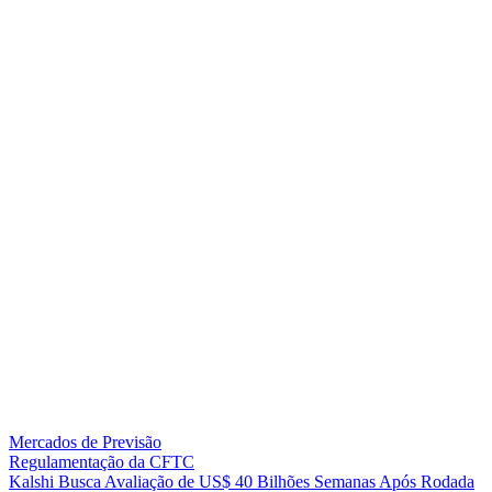
Mercados de Previsão
Regulamentação da CFTC
K
a
l
s
h
i
B
u
s
c
a
A
v
a
l
i
a
ç
ã
o
d
e
U
S
$
4
0
B
i
l
h
õ
e
s
S
e
m
a
n
a
s
A
p
ó
s
R
o
d
a
d
a