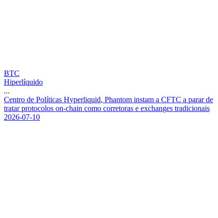
BTC
Hiperlíquido
...
C
e
n
t
r
o
d
e
P
o
l
í
t
i
c
a
s
H
y
p
e
r
l
i
q
u
i
d
,
P
h
a
n
t
o
m
i
n
s
t
a
m
a
C
F
T
C
a
p
a
r
a
r
d
e
t
r
a
t
a
r
p
r
o
t
o
c
o
l
o
s
o
n
-
c
h
a
i
n
c
o
m
o
c
o
r
r
e
t
o
r
a
s
e
e
x
c
h
a
n
g
e
s
t
r
a
d
i
c
i
o
n
a
i
s
2026-07-10