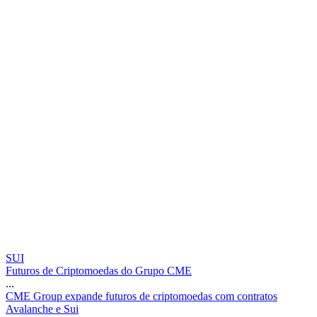
SUI
Futuros de Criptomoedas do Grupo CME
...
C
M
E
G
r
o
u
p
e
x
p
a
n
d
e
f
u
t
u
r
o
s
d
e
c
r
i
p
t
o
m
o
e
d
a
s
c
o
m
c
o
n
t
r
a
t
o
s
A
v
a
l
a
n
c
h
e
e
S
u
i