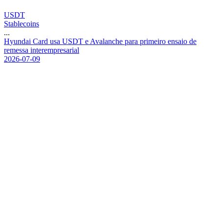
USDT
Stablecoins
...
H
y
u
n
d
a
i
C
a
r
d
u
s
a
U
S
D
T
e
A
v
a
l
a
n
c
h
e
p
a
r
a
p
r
i
m
e
i
r
o
e
n
s
a
i
o
d
e
r
e
m
e
s
s
a
i
n
t
e
r
e
m
p
r
e
s
a
r
i
a
l
2026-07-09