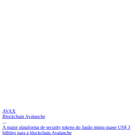
AVAX
Blockchain Avalanche
...
A
m
a
i
o
r
p
l
a
t
a
f
o
r
m
a
d
e
s
e
c
u
r
i
t
y
t
o
k
e
n
s
d
o
J
a
p
ã
o
m
i
g
r
a
q
u
a
s
e
U
S
$
3
b
i
l
h
õ
e
s
p
a
r
a
a
b
l
o
c
k
c
h
a
i
n
A
v
a
l
a
n
c
h
e