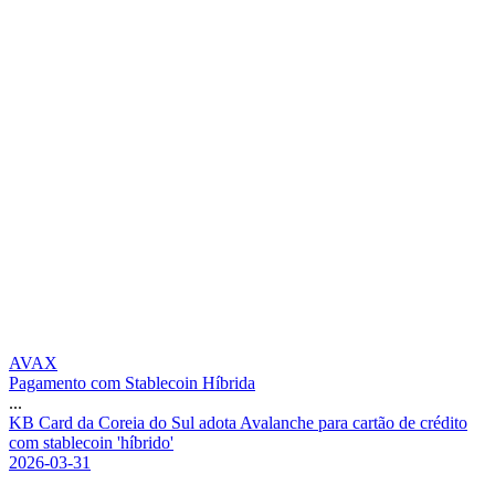
AVAX
Pagamento com Stablecoin Híbrida
...
K
B
C
a
r
d
d
a
C
o
r
e
i
a
d
o
S
u
l
a
d
o
t
a
A
v
a
l
a
n
c
h
e
p
a
r
a
c
a
r
t
ã
o
d
e
c
r
é
d
i
t
o
c
o
m
s
t
a
b
l
e
c
o
i
n
'
h
í
b
r
i
d
o
'
2026-03-31