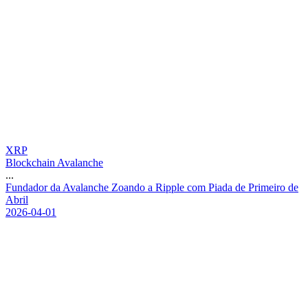
XRP
Blockchain Avalanche
...
F
u
n
d
a
d
o
r
d
a
A
v
a
l
a
n
c
h
e
Z
o
a
n
d
o
a
R
i
p
p
l
e
c
o
m
P
i
a
d
a
d
e
P
r
i
m
e
i
r
o
d
e
A
b
r
i
l
2026-04-01