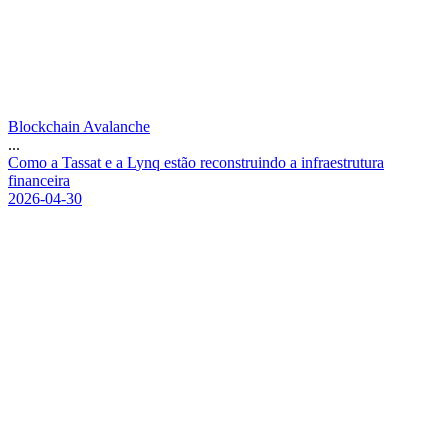
Blockchain Avalanche
...
C
o
m
o
a
T
a
s
s
a
t
e
a
L
y
n
q
e
s
t
ã
o
r
e
c
o
n
s
t
r
u
i
n
d
o
a
i
n
f
r
a
e
s
t
r
u
t
u
r
a
f
i
n
a
n
c
e
i
r
a
2026-04-30