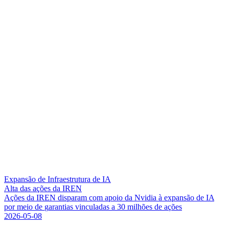
Expansão de Infraestrutura de IA
Alta das ações da IREN
A
ç
õ
e
s
d
a
I
R
E
N
d
i
s
p
a
r
a
m
c
o
m
a
p
o
i
o
d
a
N
v
i
d
i
a
à
e
x
p
a
n
s
ã
o
d
e
I
A
p
o
r
m
e
i
o
d
e
g
a
r
a
n
t
i
a
s
v
i
n
c
u
l
a
d
a
s
a
3
0
m
i
l
h
õ
e
s
d
e
a
ç
õ
e
s
2026-05-08