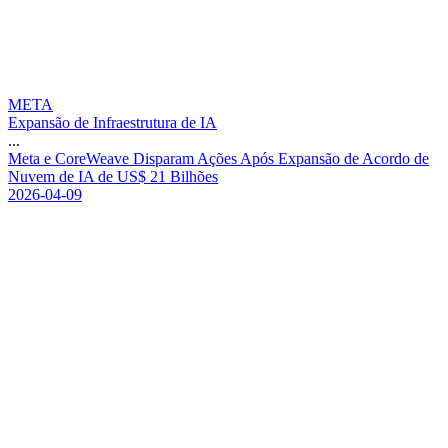
META
Expansão de Infraestrutura de IA
...
M
e
t
a
e
C
o
r
e
W
e
a
v
e
D
i
s
p
a
r
a
m
A
ç
õ
e
s
A
p
ó
s
E
x
p
a
n
s
ã
o
d
e
A
c
o
r
d
o
d
e
N
u
v
e
m
d
e
I
A
d
e
U
S
$
2
1
B
i
l
h
õ
e
s
2026-04-09