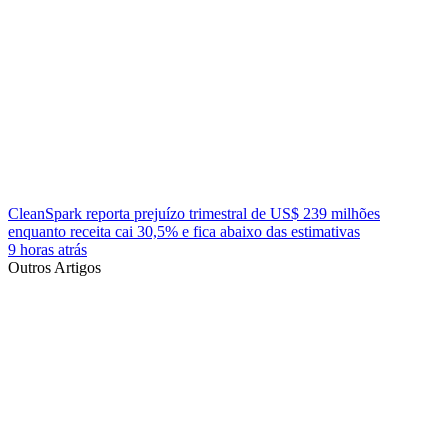
CleanSpark reporta prejuízo trimestral de US$ 239 milhões
enquanto receita cai 30,5% e fica abaixo das estimativas
9 horas atrás
Outros Artigos