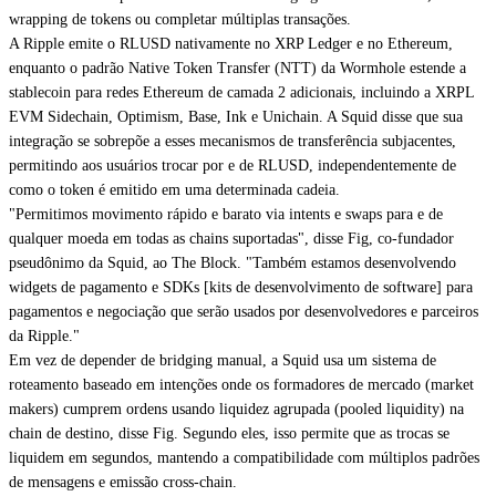
wrapping de tokens ou completar múltiplas transações.
A Ripple emite o RLUSD nativamente no XRP Ledger e no Ethereum,
enquanto o padrão Native Token Transfer (NTT) da Wormhole estende a
stablecoin para redes Ethereum de camada 2 adicionais, incluindo a XRPL
EVM Sidechain, Optimism, Base, Ink e Unichain. A Squid disse que sua
integração se sobrepõe a esses mecanismos de transferência subjacentes,
permitindo aos usuários trocar por e de RLUSD, independentemente de
como o token é emitido em uma determinada cadeia.
"Permitimos movimento rápido e barato via intents e swaps para e de
qualquer moeda em todas as chains suportadas", disse Fig, co-fundador
pseudônimo da Squid, ao The Block. "Também estamos desenvolvendo
widgets de pagamento e SDKs [kits de desenvolvimento de software] para
pagamentos e negociação que serão usados por desenvolvedores e parceiros
da Ripple."
Em vez de depender de bridging manual, a Squid usa um sistema de
roteamento baseado em intenções onde os formadores de mercado (market
makers) cumprem ordens usando liquidez agrupada (pooled liquidity) na
chain de destino, disse Fig. Segundo eles, isso permite que as trocas se
liquidem em segundos, mantendo a compatibilidade com múltiplos padrões
de mensagens e emissão cross-chain.