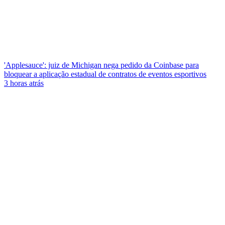
'Applesauce': juiz de Michigan nega pedido da Coinbase para
bloquear a aplicação estadual de contratos de eventos esportivos
3 horas atrás