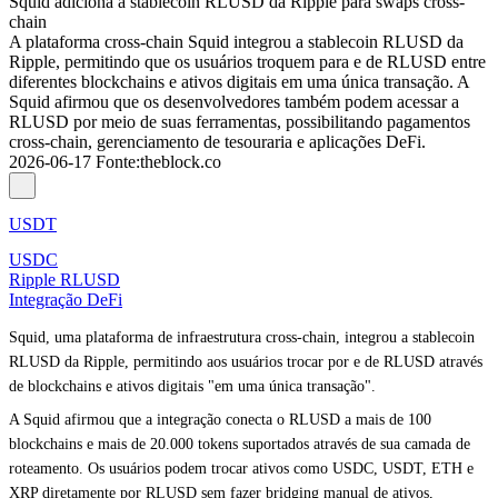
Squid adiciona a stablecoin RLUSD da Ripple para swaps cross-
chain
A plataforma cross-chain Squid integrou a stablecoin RLUSD da
Ripple, permitindo que os usuários troquem para e de RLUSD entre
diferentes blockchains e ativos digitais em uma única transação. A
Squid afirmou que os desenvolvedores também podem acessar a
RLUSD por meio de suas ferramentas, possibilitando pagamentos
cross-chain, gerenciamento de tesouraria e aplicações DeFi.
2026-06-17
Fonte
:
theblock.co
USDT
USDC
Ripple RLUSD
Integração DeFi
Squid, uma plataforma de infraestrutura cross-chain, integrou a stablecoin
RLUSD da Ripple, permitindo aos usuários trocar por e de RLUSD através
de blockchains e ativos digitais "em uma única transação".
A Squid afirmou que a integração conecta o RLUSD a mais de 100
blockchains e mais de 20.000 tokens suportados através de sua camada de
roteamento. Os usuários podem trocar ativos como USDC, USDT, ETH e
XRP diretamente por RLUSD sem fazer bridging manual de ativos,