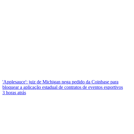
'Applesauce': juiz de Michigan nega pedido da Coinbase para
bloquear a aplicação estadual de contratos de eventos esportivos
3 horas atrás