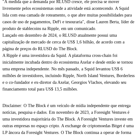
"À medida que a demanda por RLUSD cresce, ele precisa se mover
livremente pelos ecossistemas onde a atividade está acontecendo. A Squid
lida com essa camada de roteamento, o que abre muitas possibilidades para
casos de uso de pagamentos, DeFi e tesouraria", disse Lauren Berta, líder de
produto de stablecoins na Ripple, em um comunicado.
Lançado em dezembro de 2024, o RLUSD atualmente possui uma
capitalização de mercado de cerca de US$ 1,6 bilhão, de acordo com a
página de preços do RLUSD do The Block.
A Ripple é uma investidora da Squid. A plataforma cross-chain foi
inicialmente incubada dentro do ecossistema Axelar e desde então se tornou
uma empresa independente. No mês passado, a Squid levantou US$ 6
milhões de investidores, incluindo Ripple, North Island Ventures, Borderless
e o co-fundador e ex-diretor da Axelar, Georgios Vlachos, elevando seu
financiamento total para US$ 13,5 milhões.
Disclaimer: O The Block é um veículo de mídia independente que entrega
notícias, pesquisa e dados. Em novembro de 2023, a Foresight Ventures é
uma investidora majoritária do The Block. A Foresight Ventures investe em
outras empresas no espaço cripto. A exchange de criptomoedas Bitget é uma
LP âncora da Foresight Ventures. O The Block continua a operar de forma