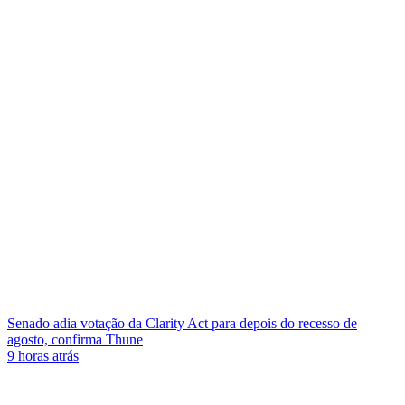
Senado adia votação da Clarity Act para depois do recesso de
agosto, confirma Thune
9 horas atrás