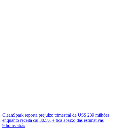
CleanSpark reporta prejuízo trimestral de US$ 239 milhões
enquanto receita cai 30,5% e fica abaixo das estimativas
9 horas atrás