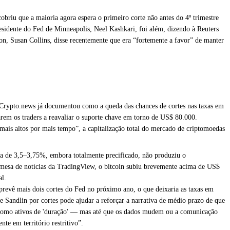
obriu que a maioria agora espera o primeiro corte não antes do 4º trimestre
esidente do Fed de Minneapolis, Neel Kashkari, foi além, dizendo à Reuters
ton, Susan Collins, disse recentemente que era “fortemente a favor” de manter
 Crypto.news já documentou como a queda das chances de cortes nas taxas em
arem os traders a reavaliar o suporte chave em torno de US$ 80.000.
ais altos por mais tempo”, a capitalização total do mercado de criptomoedas
xa de 3,5–3,75%, embora totalmente precificado, não produziu o
esa de notícias da TradingView, o bitcoin subiu brevemente acima de US$
al.
revê mais dois cortes do Fed no próximo ano, o que deixaria as taxas em
e Sandlin por cortes pode ajudar a reforçar a narrativa de médio prazo de que
um como ativos de 'duração' — mas até que os dados mudem ou a comunicação
nte em território restritivo”.