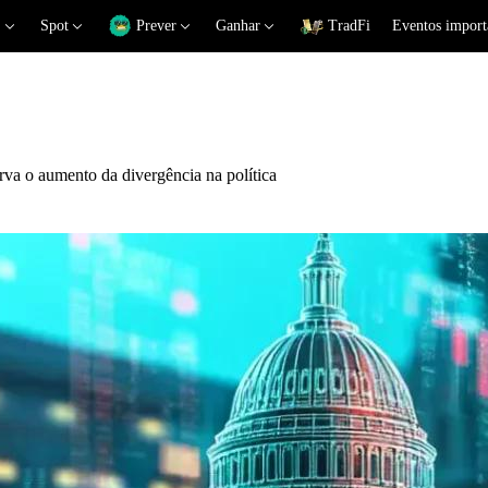
Spot
Prever
Ganhar
TradFi
Eventos import
rva o aumento da divergência na política