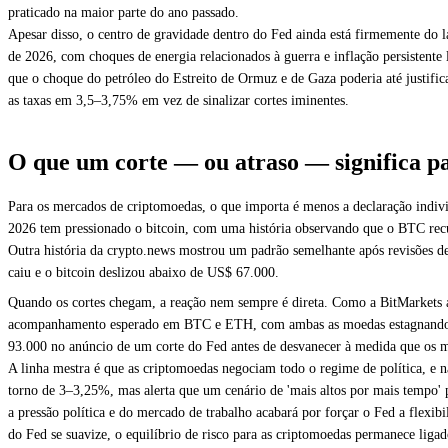
praticado na maior parte do ano passado.
Apesar disso, o centro de gravidade dentro do Fed ainda está firmemente do l
de 2026, com choques de energia relacionados à guerra e inflação persistente
que o choque do petróleo do Estreito de Ormuz e de Gaza poderia até justifica
as taxas em 3,5–3,75% em vez de sinalizar cortes iminentes.
O que um corte — ou atraso — significa p
Para os mercados de criptomoedas, o que importa é menos a declaração indiv
2026 tem pressionado o bitcoin, com uma história observando que o BTC recuo
Outra história da crypto.news mostrou um padrão semelhante após revisões d
caiu e o bitcoin deslizou abaixo de US$ 67.000.
Quando os cortes chegam, a reação nem sempre é direta. Como a BitMarkets a
acompanhamento esperado em BTC e ETH, com ambas as moedas estagnando enq
93.000 no anúncio de um corte do Fed antes de desvanecer à medida que os me
A linha mestra é que as criptomoedas negociam todo o regime de política, e
torno de 3–3,25%, mas alerta que um cenário de 'mais altos por mais tempo' p
a pressão política e do mercado de trabalho acabará por forçar o Fed a flex
do Fed se suavize, o equilíbrio de risco para as criptomoedas permanece ligado