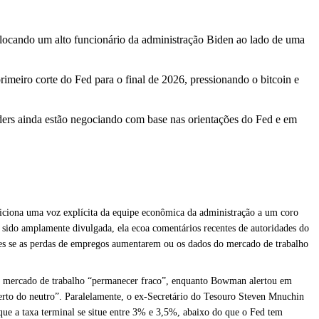
olocando um alto funcionário da administração Biden ao lado de uma
meiro corte do Fed para o final de 2026, pressionando o bitcoin e
raders ainda estão negociando com base nas orientações do Fed e em
adiciona uma voz explícita da equipe econômica da administração a um coro
a sido amplamente divulgada, ela ecoa comentários recentes de autoridades do
es se as perdas de empregos aumentarem ou os dados do mercado de trabalho
e o mercado de trabalho “permanecer fraco”, enquanto Bowman alertou em
 perto do neutro”. Paralelamente, o ex-Secretário do Tesouro Steven Mnuchin
 que a taxa terminal se situe entre 3% e 3,5%, abaixo do que o Fed tem