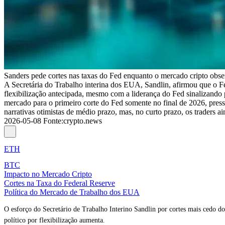
Sanders pede cortes nas taxas do Fed enquanto o mercado cripto obse
A Secretária do Trabalho interina dos EUA, Sandlin, afirmou que o F
flexibilização antecipada, mesmo com a liderança do Fed sinalizando
mercado para o primeiro corte do Fed somente no final de 2026, pressio
narrativas otimistas de médio prazo, mas, no curto prazo, os traders
2026-05-08
Fonte
:
crypto.news
ETH
BTC
Impacto no Mercado Cripto
Cortes na Taxa do Federal Reserve
Política do Mercado de Trabalho dos EUA
O esforço do Secretário de Trabalho Interino Sandlin por cortes mais cedo 
político por flexibilização aumenta.