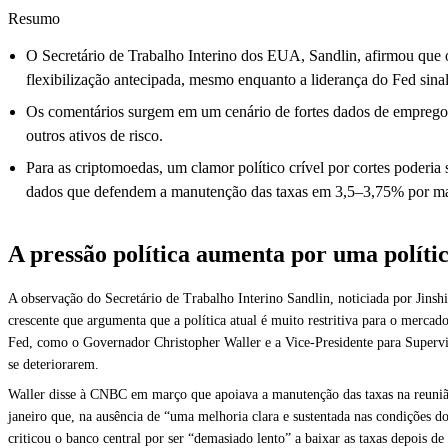
Resumo
O Secretário de Trabalho Interino dos EUA, Sandlin, afirmou que o
flexibilização antecipada, mesmo enquanto a liderança do Fed sinal
Os comentários surgem em um cenário de fortes dados de empregos 
outros ativos de risco.
Para as criptomoedas, um clamor político crível por cortes poderia
dados que defendem a manutenção das taxas em 3,5–3,75% por ma
A pressão política aumenta por uma polític
A observação do Secretário de Trabalho Interino Sandlin, noticiada por Jinsh
crescente que argumenta que a política atual é muito restritiva para o merca
Fed, como o Governador Christopher Waller e a Vice-Presidente para Superv
se deteriorarem.
Waller disse à CNBC em março que apoiava a manutenção das taxas na reunião
janeiro que, na ausência de “uma melhoria clara e sustentada nas condições d
criticou o banco central por ser “demasiado lento” a baixar as taxas depois 