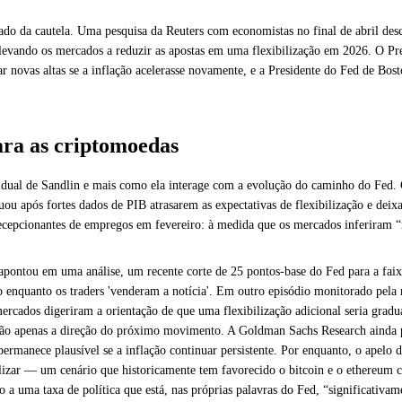
ado da cautela. Uma pesquisa da Reuters com economistas no final de abril desc
 levando os mercados a reduzir as apostas em uma flexibilização em 2026. O Pr
r novas altas se a inflação acelerasse novamente, e a Presidente do Fed de Bos
ara as criptomoedas
idual de Sandlin e mais como ela interage com a evolução do caminho do Fed.
u após fortes dados de PIB atrasarem as expectativas de flexibilização e deix
ecepcionantes de empregos em fevereiro: à medida que os mercados inferiram “m
pontou em uma análise, um recente corte de 25 pontos-base do Fed para a fai
uanto os traders 'venderam a notícia'. Em outro episódio monitorado pela m
rcados digeriram a orientação de que uma flexibilização adicional seria gradu
 não apenas a direção do próximo movimento. A Goldman Sachs Research ainda p
ermanece plausível se a inflação continuar persistente. Por enquanto, o apelo d
ibilizar — um cenário que historicamente tem favorecido o bitcoin e o ethere
 a uma taxa de política que está, nas próprias palavras do Fed, “significativame