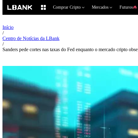
Comprar Cripto
Mercados
Futuros
Início
/
Centro de Notícias da LBank
/
Sanders pede cortes nas taxas do Fed enquanto o mercado cripto obse