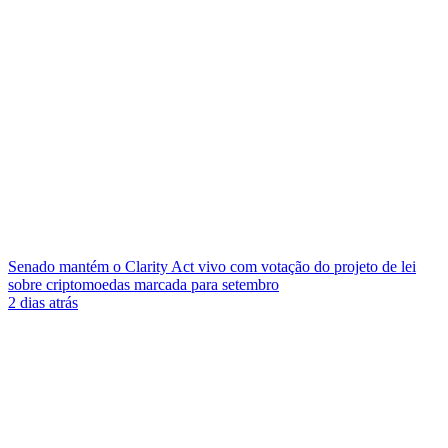
Senado mantém o Clarity Act vivo com votação do projeto de lei
sobre criptomoedas marcada para setembro
2 dias atrás