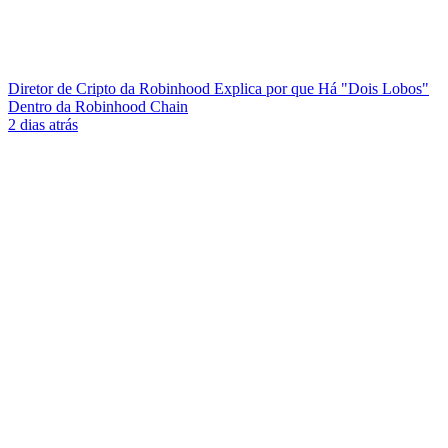
Diretor de Cripto da Robinhood Explica por que Há "Dois Lobos"
Dentro da Robinhood Chain
2 dias atrás