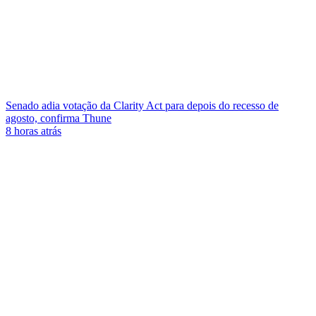
Senado adia votação da Clarity Act para depois do recesso de
agosto, confirma Thune
8 horas atrás