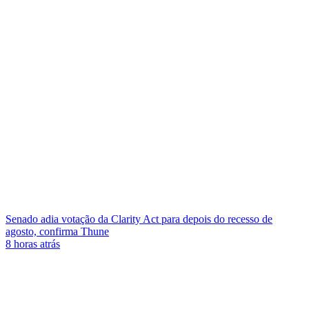
Senado adia votação da Clarity Act para depois do recesso de
agosto, confirma Thune
8 horas atrás