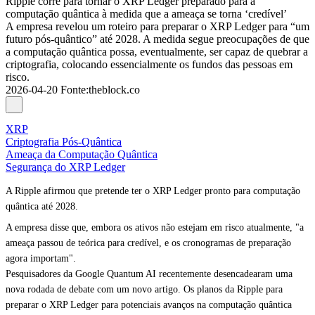
Ripple corre para tornar o XRP Ledger preparado para a
computação quântica à medida que a ameaça se torna ‘credível’
A empresa revelou um roteiro para preparar o XRP Ledger para “um
futuro pós-quântico” até 2028. A medida segue preocupações de que
a computação quântica possa, eventualmente, ser capaz de quebrar a
criptografia, colocando essencialmente os fundos das pessoas em
risco.
2026-04-20
Fonte
:
theblock.co
XRP
Criptografia Pós-Quântica
Ameaça da Computação Quântica
Segurança do XRP Ledger
A Ripple afirmou que pretende ter o XRP Ledger pronto para computação
quântica até 2028.
A empresa disse que, embora os ativos não estejam em risco atualmente, "a
ameaça passou de teórica para credível, e os cronogramas de preparação
agora importam".
Pesquisadores da Google Quantum AI recentemente desencadearam uma
nova rodada de debate com um novo artigo. Os planos da Ripple para
preparar o XRP Ledger para potenciais avanços na computação quântica