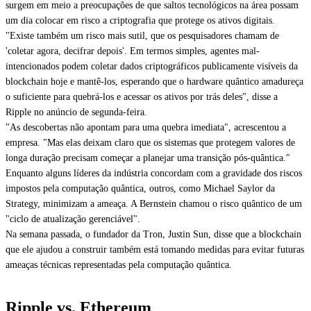
surgem em meio a preocupações de que saltos tecnológicos na área possam
um dia colocar em risco a criptografia que protege os ativos digitais.
"Existe também um risco mais sutil, que os pesquisadores chamam de
'coletar agora, decifrar depois'. Em termos simples, agentes mal-
intencionados podem coletar dados criptográficos publicamente visíveis da
blockchain hoje e mantê-los, esperando que o hardware quântico amadureça
o suficiente para quebrá-los e acessar os ativos por trás deles", disse a
Ripple no anúncio de segunda-feira.
"As descobertas não apontam para uma quebra imediata", acrescentou a
empresa. "Mas elas deixam claro que os sistemas que protegem valores de
longa duração precisam começar a planejar uma transição pós-quântica."
Enquanto alguns líderes da indústria concordam com a gravidade dos riscos
impostos pela computação quântica, outros, como Michael Saylor da
Strategy, minimizam a ameaça. A Bernstein chamou o risco quântico de um
"ciclo de atualização gerenciável".
Na semana passada, o fundador da Tron, Justin Sun, disse que a blockchain
que ele ajudou a construir também está tomando medidas para evitar futuras
ameaças técnicas representadas pela computação quântica.
Ripple vs. Ethereum