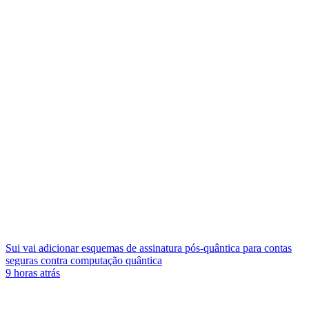
Sui vai adicionar esquemas de assinatura pós-quântica para contas
seguras contra computação quântica
9 horas atrás