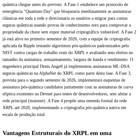
quântica chegue antes do previsto. A Fase 1 estabelece um protocolo de
emergência "Quantum-Day" que bloquearia imediatamente as assinaturas
clássicas em toda a rede e direcionaria os usuários a migrar para contas
seguras quânticas usando provas de conhecimento zero para comprovar a
propriedade da chave sem expor material criptográfico vulnerável. A Fase 2
já está ativa no primeiro semestre de 2026, com a equipe de criptografia
aplicada da Ripple testando algoritmos pós-quânticos padronizados pelo
NIST contra cargas de trabalho reais do XRPL e avaliando seus efeitos no
tamanho da assinatura, armazenamento, largura de banda e rendimento. O
engenheiro principal Denis Angell já implementou assinaturas ML-DSA
seguras quânticas na AlphaNet do XRPL como parte desta fase. A Fase 3,
prevista para o segundo semestre de 2026, implementará esquemas de
assinatura pós-quântica candidatos juntamente com as assinaturas de curva
elíptica existentes na Devnet para testes de desenvolvedores, sem afetar a
rede principal (mainnet). A Fase 4 propõe uma emenda formal da rede
XRPL até 2028, implementando a criptografia pós-quântica nativa em
escala de produção total.
Vantagens Estruturais do XRPL em uma