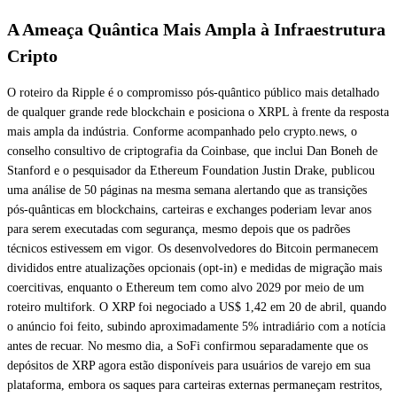
A Ameaça Quântica Mais Ampla à Infraestrutura
Cripto
O roteiro da Ripple é o compromisso pós-quântico público mais detalhado
de qualquer grande rede blockchain e posiciona o XRPL à frente da resposta
mais ampla da indústria. Conforme acompanhado pelo crypto.news, o
conselho consultivo de criptografia da Coinbase, que inclui Dan Boneh de
Stanford e o pesquisador da Ethereum Foundation Justin Drake, publicou
uma análise de 50 páginas na mesma semana alertando que as transições
pós-quânticas em blockchains, carteiras e exchanges poderiam levar anos
para serem executadas com segurança, mesmo depois que os padrões
técnicos estivessem em vigor. Os desenvolvedores do Bitcoin permanecem
divididos entre atualizações opcionais (opt-in) e medidas de migração mais
coercitivas, enquanto o Ethereum tem como alvo 2029 por meio de um
roteiro multifork. O XRP foi negociado a US$ 1,42 em 20 de abril, quando
o anúncio foi feito, subindo aproximadamente 5% intradiário com a notícia
antes de recuar. No mesmo dia, a SoFi confirmou separadamente que os
depósitos de XRP agora estão disponíveis para usuários de varejo em sua
plataforma, embora os saques para carteiras externas permaneçam restritos,