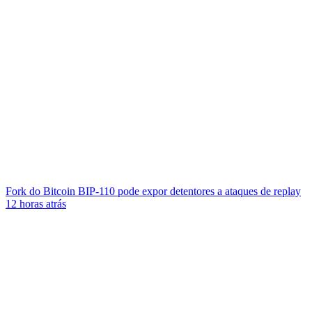
Fork do Bitcoin BIP-110 pode expor detentores a ataques de replay
12 horas atrás