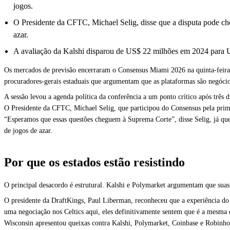
jogos.
O Presidente da CFTC, Michael Selig, disse que a disputa pode che
azar.
A avaliação da Kalshi disparou de US$ 22 milhões em 2024 para 
Os mercados de previsão encerraram o Consensus Miami 2026 na quinta-feira 
procuradores-gerais estaduais que argumentam que as plataformas são negócios
A sessão levou a agenda política da conferência a um ponto crítico após três dia
O Presidente da CFTC, Michael Selig, que participou do Consensus pela primei
“Esperamos que essas questões cheguem à Suprema Corte”, disse Selig, já que
de jogos de azar.
Por que os estados estão resistindo
O principal desacordo é estrutural. Kalshi e Polymarket argumentam que sua
O presidente da DraftKings, Paul Liberman, reconheceu que a experiência do co
uma negociação nos Celtics aqui, eles definitivamente sentem que é a mesma 
Wisconsin apresentou queixas contra Kalshi, Polymarket, Coinbase e Robinhoo