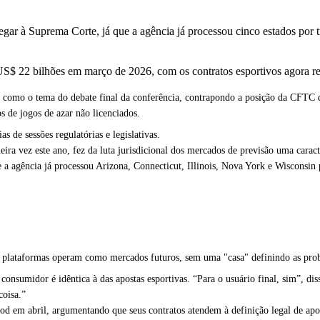
gar à Suprema Corte, já que a agência já processou cinco estados por 
US$ 22 bilhões em março de 2026, com os contratos esportivos agora
como o tema do debate final da conferência, contrapondo a posição da CFTC de
 de jogos de azar não licenciados.
s de sessões regulatórias e legislativas.
ra vez este ano, fez da luta jurisdicional dos mercados de previsão uma caract
 a agência já processou Arizona, Connecticut, Illinois, Nova York e Wisconsin 
s plataformas operam como mercados futuros, sem uma "casa" definindo as prob
nsumidor é idêntica à das apostas esportivas. “Para o usuário final, sim”, dis
coisa.”
d em abril, argumentando que seus contratos atendem à definição legal de apo