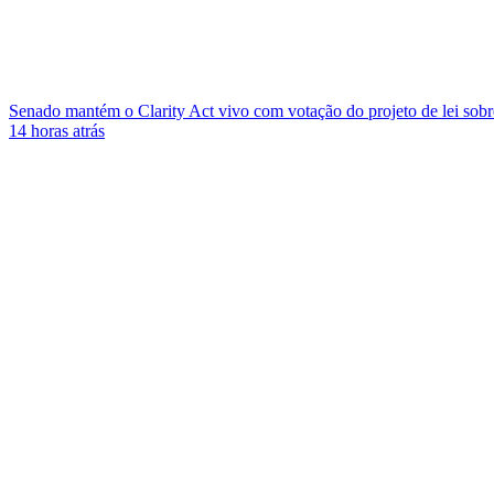
Senado mantém o Clarity Act vivo com votação do projeto de lei sob
14 horas atrás