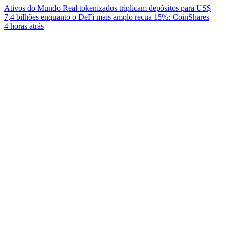
Ativos do Mundo Real tokenizados triplicam depósitos para US$
7,4 bilhões enquanto o DeFi mais amplo recua 15%: CoinShares
4 horas atrás