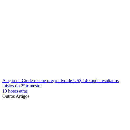
A ação da Circle recebe preço-alvo de US$ 140 após resultados
mistos do 2º trimestre
10 horas atrás
Outros Artigos