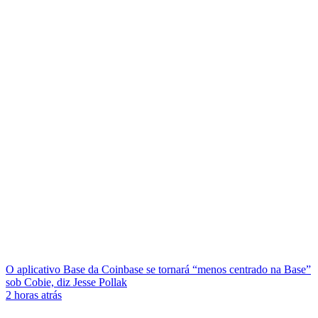
O aplicativo Base da Coinbase se tornará “menos centrado na Base”
sob Cobie, diz Jesse Pollak
2 horas atrás