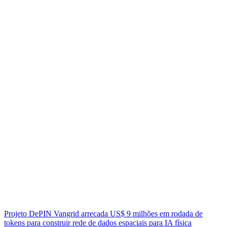
Projeto DePIN Vangrid arrecada US$ 9 milhões em rodada de
tokens para construir rede de dados espaciais para IA física