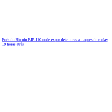
Fork do Bitcoin BIP-110 pode expor detentores a ataques de replay
19 horas atrás