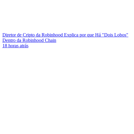
Diretor de Cripto da Robinhood Explica por que Há "Dois Lobos"
Dentro da Robinhood Chain
18 horas atrás