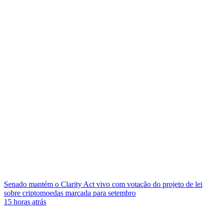
Senado mantém o Clarity Act vivo com votação do projeto de lei
sobre criptomoedas marcada para setembro
15 horas atrás