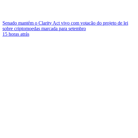
Senado mantém o Clarity Act vivo com votação do projeto de lei
sobre criptomoedas marcada para setembro
15 horas atrás