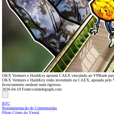
OKX Ventures e HashKey apoiam CAEX vinculado ao VPBank para i
OKX Ventures e HashKey estão investindo na CAEX, apoiada pelo VPB
licenciamento onshore mais rigoroso.
2026-04-10
Fonte
:
cointelegraph.com
BTC
Regulamentação de Criptomoedas
Piloto Cripto do Vietnã