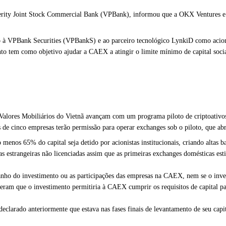
erity Joint Stock Commercial Bank (VPBank), informou que a OKX Ventures e a
ão à VPBank Securities (VPBankS) e ao parceiro tecnológico LynkiD como acion
 tem como objetivo ajudar a CAEX a atingir o limite mínimo de capital socia
 Valores Mobiliários do Vietnã avançam com um programa piloto de criptoativo
s de cinco empresas terão permissão para operar exchanges sob o piloto, que abr
menos 65% do capital seja detido por acionistas institucionais, criando altas 
 estrangeiras não licenciadas assim que as primeiras exchanges domésticas est
ho do investimento ou as participações das empresas na CAEX, nem se o inves
seram que o investimento permitiria à CAEX cumprir os requisitos de capital p
arado anteriormente que estava nas fases finais de levantamento de seu capital