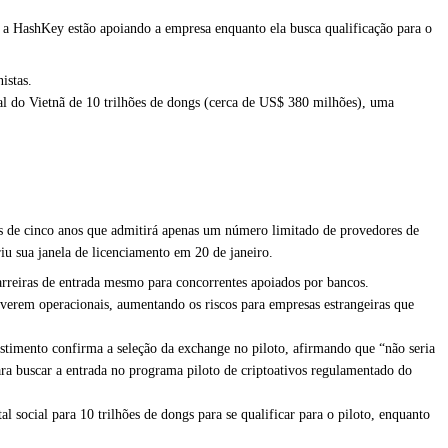
 HashKey estão apoiando a empresa enquanto ela busca qualificação para o
istas.
l do Vietnã de 10 trilhões de dongs (cerca de US$ 380 milhões), uma
s de cinco anos que admitirá apenas um número limitado de provedores de
iu sua janela de licenciamento em 20 de janeiro.
barreiras de entrada mesmo para concorrentes apoiados por bancos.
iverem operacionais, aumentando os riscos para empresas estrangeiras que
timento confirma a seleção da exchange no piloto, afirmando que “não seria
ara buscar a entrada no programa piloto de criptoativos regulamentado do
 social para 10 trilhões de dongs para se qualificar para o piloto, enquanto