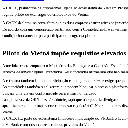
A CAEX, plataforma de criptoativos ligada ao ecossistema do Vietnam Prosp
regime piloto de exchanges de criptoativos do Vietnã.
A CAEX declarou na sexta-feira que as duas empresas estrangeiras se juntar
De acordo com um comunicado partilhado com a Cointelegraph, o investimento
condição fundamental para participar do programa piloto.
Piloto do Vietnã impõe requisitos elevados
A medida ocorre enquanto o Ministério das Finanças e a Comissão Estatal de
serviços de ativos digitais licenciados. As autoridades afirmaram que não mai
A estrutura também limita a participação estrangeira em 49% e exige que pelo 
As autoridades também sinalizaram que podem bloquear o acesso a plataformas
buscam uma via em conformidade para entrar no mercado.
Um porta-voz da OKX disse à Cointelegraph que não poderia divulgar o taman
apropriado comentar mais sobre o processo regulatório”. No entanto, eles dis
Vietnã.
A CAEX faz parte do ecossistema financeiro mais amplo do VPBank e havia decl
o VPBank é um dos maiores credores privados do Vietnã.