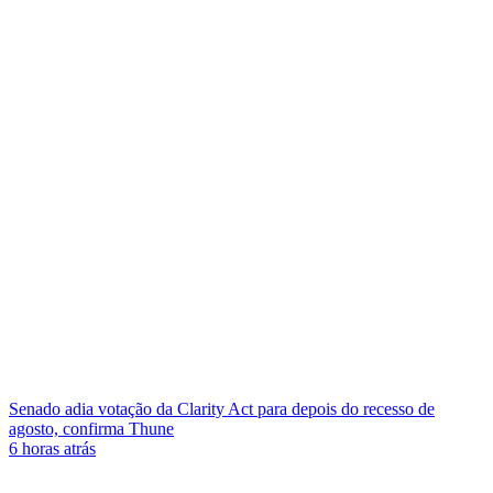
Senado adia votação da Clarity Act para depois do recesso de
agosto, confirma Thune
6 horas atrás