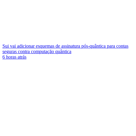
Sui vai adicionar esquemas de assinatura pós-quântica para contas
seguras contra computação quântica
6 horas atrás