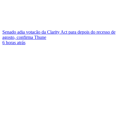
Senado adia votação da Clarity Act para depois do recesso de
agosto, confirma Thune
6 horas atrás