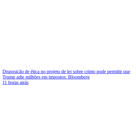
Disposição de ética no projeto de lei sobre cripto pode permitir que
Trump adie milhões em impostos: Bloomberg
11 horas atrás