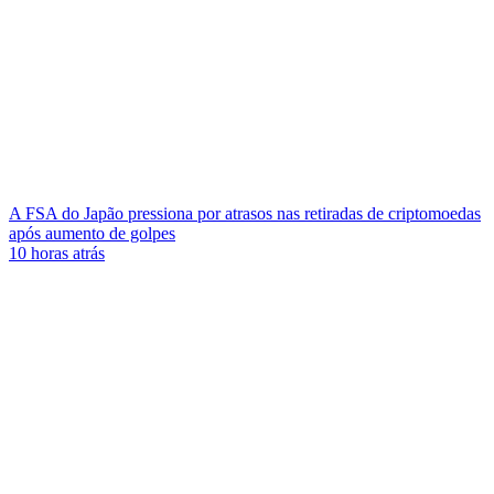
A FSA do Japão pressiona por atrasos nas retiradas de criptomoedas
após aumento de golpes
10 horas atrás