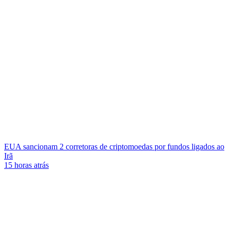
EUA sancionam 2 corretoras de criptomoedas por fundos ligados ao
Irã
15 horas atrás