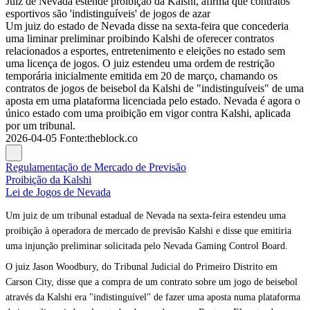
Juiz de Nevada estende proibição da Kalshi, afirma que contratos
esportivos são 'indistinguíveis' de jogos de azar
Um juiz do estado de Nevada disse na sexta-feira que concederia
uma liminar preliminar proibindo Kalshi de oferecer contratos
relacionados a esportes, entretenimento e eleições no estado sem
uma licença de jogos. O juiz estendeu uma ordem de restrição
temporária inicialmente emitida em 20 de março, chamando os
contratos de jogos de beisebol da Kalshi de "indistinguíveis" de uma
aposta em uma plataforma licenciada pelo estado. Nevada é agora o
único estado com uma proibição em vigor contra Kalshi, aplicada
por um tribunal.
2026-04-05
Fonte
:
theblock.co
Regulamentação de Mercado de Previsão
Proibição da Kalshi
Lei de Jogos de Nevada
Um juiz de um tribunal estadual de Nevada na sexta-feira estendeu uma
proibição à operadora de mercado de previsão Kalshi e disse que emitiria
uma injunção preliminar solicitada pelo Nevada Gaming Control Board.
O juiz Jason Woodbury, do Tribunal Judicial do Primeiro Distrito em
Carson City, disse que a compra de um contrato sobre um jogo de beisebol
através da Kalshi era "indistinguível" de fazer uma aposta numa plataforma