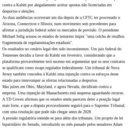
contra a Kalshi por alegadamente aceitar apostas não licenciadas em
desportos e eleições.
As duas audiências ocorreram um dia depois de a CFTC ter processado o
Arizona, Connecticut e Illinois, num movimento sem precedentes para
afirmar a jurisdição federal sobre os mercados de previsão. O presidente
Michael Selig acusou os estados de tentarem impor "uma colcha de retalhos
fragmentada de regulamentações estaduais".
Os resultados no cenário legal têm sido inconsistentes. Um juiz federal do
Tennessee decidiu a favor da Kalshi em fevereiro, considerando que a
plataforma provavelmente terá sucesso em argumentar que os seus contratos
se qualificam como swaps regulados federalmente. Um tribunal de Nova
Jersey também concedeu à Kalshi uma injunção contra os esforços desse
estado para interromper as ofertas relacionadas a desportos.
Mas juízes em Ohio, Maryland, e agora Nevada, decidiram contra a
empresa. Uma injunção de Massachusetts está suspensa aguardando recurso.
A TD Cowen afirmou que os estados ainda parecem deter a posição legal
mais forte, e que a disputa provavelmente seguirá para o Supremo Tribunal,
com uma resolução que pode não chegar antes de 2028.
A pressão regulatória estende-se para além dos tribunais. Um projeto de lei
bipartidário do Senado, introduzido no mês passado pelos senadores Adam