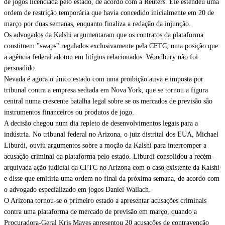
de jogos licenciada pelo estado, de acordo com a Reuters. Ele estendeu uma
ordem de restrição temporária que havia concedido inicialmente em 20 de
março por duas semanas, enquanto finaliza a redação da injunção.
Os advogados da Kalshi argumentaram que os contratos da plataforma
constituem "swaps" regulados exclusivamente pela CFTC, uma posição que
a agência federal adotou em litígios relacionados. Woodbury não foi
persuadido.
Nevada é agora o único estado com uma proibição ativa e imposta por
tribunal contra a empresa sediada em Nova York, que se tornou a figura
central numa crescente batalha legal sobre se os mercados de previsão são
instrumentos financeiros ou produtos de jogo.
A decisão chegou num dia repleto de desenvolvimentos legais para a
indústria. No tribunal federal no Arizona, o juiz distrital dos EUA, Michael
Liburdi, ouviu argumentos sobre a moção da Kalshi para interromper a
acusação criminal da plataforma pelo estado. Liburdi consolidou a recém-
arquivada ação judicial da CFTC no Arizona com o caso existente da Kalshi
e disse que emitiria uma ordem no final da próxima semana, de acordo com
o advogado especializado em jogos Daniel Wallach.
O Arizona tornou-se o primeiro estado a apresentar acusações criminais
contra uma plataforma de mercado de previsão em março, quando a
Procuradora-Geral Kris Mayes apresentou 20 acusações de contravenção