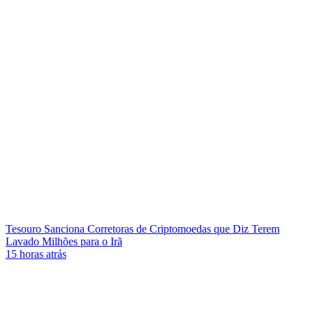
Tesouro Sanciona Corretoras de Criptomoedas que Diz Terem
Lavado Milhões para o Irã
15 horas atrás