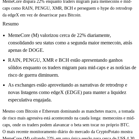
MemeCore dispara 22% enquanto traders migram para memecoins e mid-
caps como RAIN, PENGU, XMR, BCH e perseguem o hype do retrodrop
da edgeX em vez de desarriscar para Bitcoin.
Resumo
MemeCore (M) valorizou cerca de 22% diariamente,
consolidando seu status como a segunda maior memecoin, atrás
apenas de DOGE.
RAIN, PENGU, XMR e BCH estão apresentando ganhos
sólidos enquanto os traders migram para mid-caps e as notícias de
risco de guerra diminuem.
As exchanges estão aproveitando as narrativas de retrodrop e
novas listagens como edgeX (EDGE) para manter a liquidez
especulativa engajada.
Mesmo com Bitcoin e Ethereum dominando as manchetes macro, a tomada
de risco mais agressiva está acontecendo na cauda longa: memecoins e mid-
caps, onde os traders podem alavancar o beta sem tocar no próprio BTC.
O mais recente monitoramento diário do mercado da CryptoPotato mostra
MemeCore (M) saltando 22% em uma única sessão para cerca de US$ 4,30,