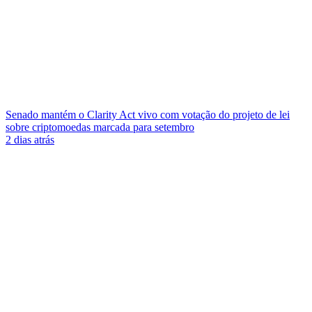
Senado mantém o Clarity Act vivo com votação do projeto de lei
sobre criptomoedas marcada para setembro
2 dias atrás