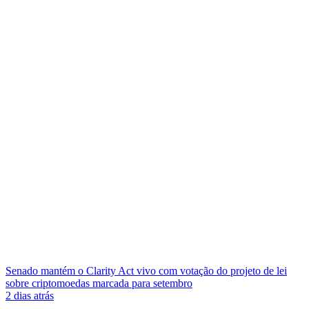
Senado mantém o Clarity Act vivo com votação do projeto de lei
sobre criptomoedas marcada para setembro
2 dias atrás