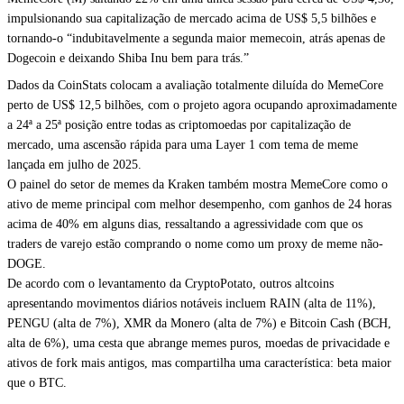
impulsionando sua capitalização de mercado acima de US$ 5,5 bilhões e
tornando-o “indubitavelmente a segunda maior memecoin, atrás apenas de
Dogecoin e deixando Shiba Inu bem para trás.”
Dados da CoinStats colocam a avaliação totalmente diluída do MemeCore
perto de US$ 12,5 bilhões, com o projeto agora ocupando aproximadamente
a 24ª a 25ª posição entre todas as criptomoedas por capitalização de
mercado, uma ascensão rápida para uma Layer 1 com tema de meme
lançada em julho de 2025.
O painel do setor de memes da Kraken também mostra MemeCore como o
ativo de meme principal com melhor desempenho, com ganhos de 24 horas
acima de 40% em alguns dias, ressaltando a agressividade com que os
traders de varejo estão comprando o nome como um proxy de meme não-
DOGE.
De acordo com o levantamento da CryptoPotato, outros altcoins
apresentando movimentos diários notáveis incluem RAIN (alta de 11%),
PENGU (alta de 7%), XMR da Monero (alta de 7%) e Bitcoin Cash (BCH,
alta de 6%), uma cesta que abrange memes puros, moedas de privacidade e
ativos de fork mais antigos, mas compartilha uma característica: beta maior
que o BTC.