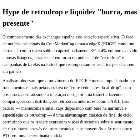
Hype de retrodrop e liquidez "burra, mas
presente"
O comportamento das exchanges espelha essa rotação especulativa. O feed
de notícias principais da CoinMarketCap destaca edgeX (EDGE) como um
destaque, com o token subindo aproximadamente 3% a 4% em horas devido
a novas listagens, buzz social em torno do potencial de “retrodrop” e
campanhas de tarefas na testnet que recompensam os usuários por clicarem
em painéis.
Analistas observam que o movimento do EDGE é menos impulsionado por
fundamentos e mais pela narrativa de “entre cedo antes do airdrop”, com
posts sociais enfatizando a interação obrigatória na testnet e fazendo
comparações com distribuições retroativas anteriores como a ARB. Esse
padrão — memecoins e small caps disparando com base na narrativa e
especulação de retrodrop — é uma alavancagem clássica de final de ciclo,
permitindo que os traders expressem visões direcionais sobre o sentimento
de risco macro através de instrumentos que se movem 3x a 5x mais que o
BTC em uma determinada notícia.