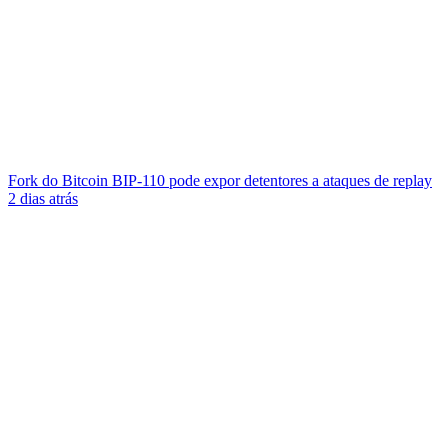
Fork do Bitcoin BIP-110 pode expor detentores a ataques de replay
2 dias atrás