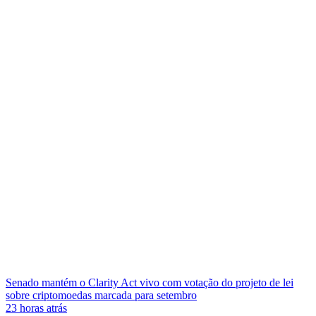
Senado mantém o Clarity Act vivo com votação do projeto de lei
sobre criptomoedas marcada para setembro
23 horas atrás