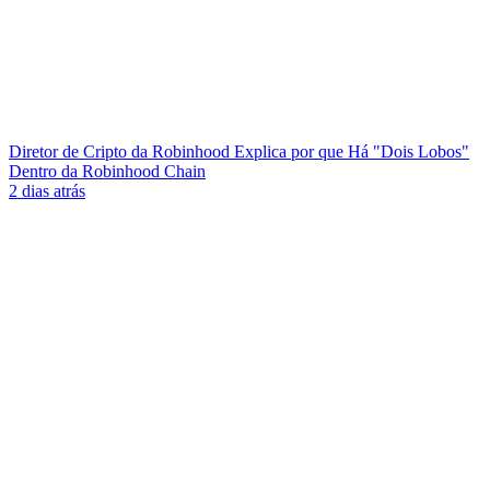
Diretor de Cripto da Robinhood Explica por que Há "Dois Lobos"
Dentro da Robinhood Chain
2 dias atrás