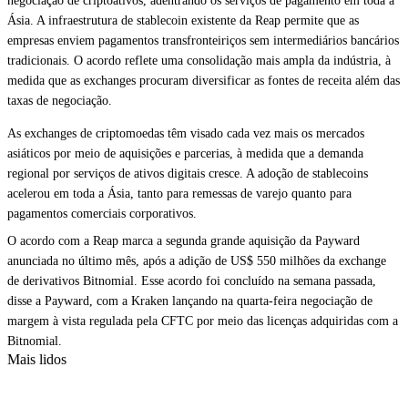
negociação de criptoativos, adentrando os serviços de pagamento em toda a
Ásia. A infraestrutura de stablecoin existente da Reap permite que as
empresas enviem pagamentos transfronteiriços sem intermediários bancários
tradicionais. O acordo reflete uma consolidação mais ampla da indústria, à
medida que as exchanges procuram diversificar as fontes de receita além das
taxas de negociação.
As exchanges de criptomoedas têm visado cada vez mais os mercados
asiáticos por meio de aquisições e parcerias, à medida que a demanda
regional por serviços de ativos digitais cresce. A adoção de stablecoins
acelerou em toda a Ásia, tanto para remessas de varejo quanto para
pagamentos comerciais corporativos.
O acordo com a Reap marca a segunda grande aquisição da Payward
anunciada no último mês, após a
adição de US$ 550 milhões
da exchange
de derivativos Bitnomial. Esse acordo foi concluído na semana passada,
disse a Payward, com a Kraken lançando na quarta-feira
negociação de
margem à vista regulada pela CFTC
por meio das licenças adquiridas com a
Bitnomial.
Mais lidos