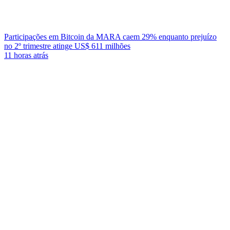
Participações em Bitcoin da MARA caem 29% enquanto prejuízo
no 2º trimestre atinge US$ 611 milhões
11 horas atrás