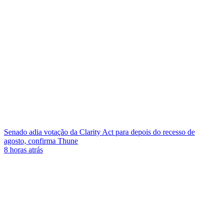
Senado adia votação da Clarity Act para depois do recesso de
agosto, confirma Thune
8 horas atrás