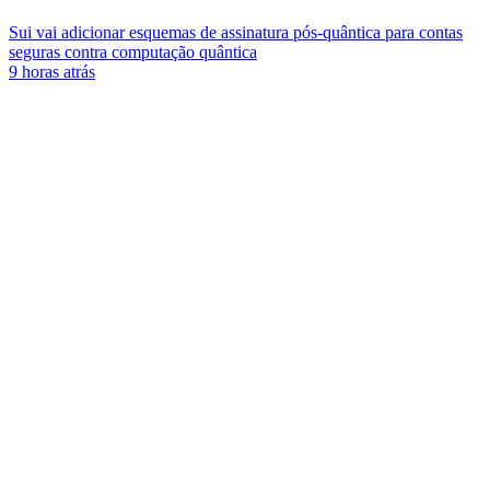
Sui vai adicionar esquemas de assinatura pós-quântica para contas
seguras contra computação quântica
9 horas atrás