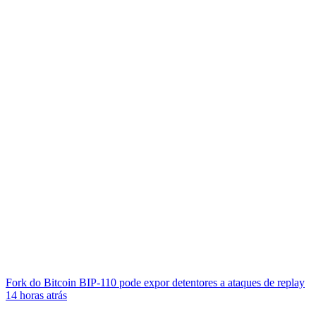
Fork do Bitcoin BIP-110 pode expor detentores a ataques de replay
14 horas atrás