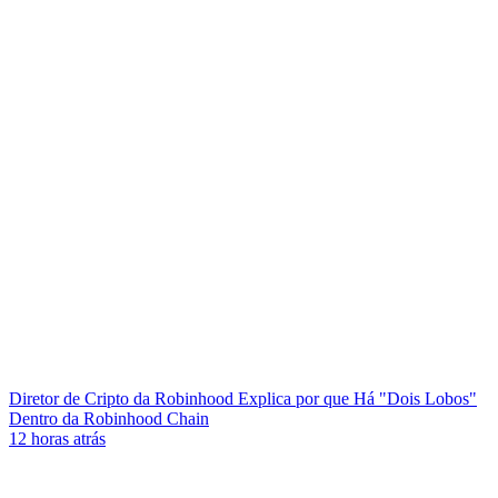
Diretor de Cripto da Robinhood Explica por que Há "Dois Lobos"
Dentro da Robinhood Chain
12 horas atrás