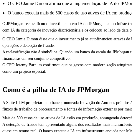
O CEO Jamie Dimon afirma que a implementação de IA do JPMorgan
O banco executa mais de 500 casos de uso ativos de IA em produçã
O JPMorgan reclassificou o investimento em IA do JPMorgan como infraestru
com IA da categoria de inovação discricionária e os colocou ao lado de data c
O CEO Jamie Dimon disse que o investimento já se autofinanciou através d
operações e detecção de fraude.
A reclassificação não é simbólica. Quando um banco da escala do JPMorgan tra
financeiras em seu conjunto competitivo.
O CFO Jeremy Barnum confirmou que os gastos com modernização atingiram o 
como um projeto especial.
Como é a pilha de IA do JPMorgan
A Suíte LLM proprietária do banco, nomeada Inovação do Ano nos prêmios Am
fluxos de trabalho de processamento e fontes de informação externas por meio
Mais de 500 casos de uso ativos de IA estão em produção, abrangendo detecção
A detecção de fraude tem apresentado alguns dos resultados mais mensurávei
quase em tempo real. O banco executa a IA em infraestrutura apoiada por Mic