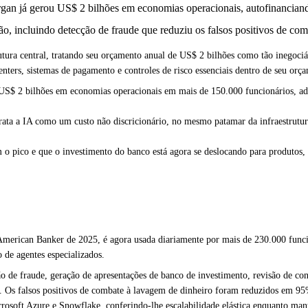
 já gerou US$ 2 bilhões em economias operacionais, autofinanciando
o, incluindo detecção de fraude que reduziu os falsos positivos de c
tura central, tratando seu orçamento anual de US$ 2 bilhões como tão inegoci
enters, sistemas de pagamento e controles de risco essenciais dentro de seu orç
e US$ 2 bilhões em economias operacionais em mais de 150.000 funcionários, 
ta a IA como um custo não discricionário, no mesmo patamar da infraestrutura d
pico e que o investimento do banco está agora se deslocando para produtos, p
erican Banker de 2025, é agora usada diariamente por mais de 230.000 funcion
 de agentes especializados.
 de fraude, geração de apresentações de banco de investimento, revisão de conf
s. Os falsos positivos de combate à lavagem de dinheiro foram reduzidos em 
rosoft Azure e Snowflake, conferindo-lhe escalabilidade elástica enquanto man