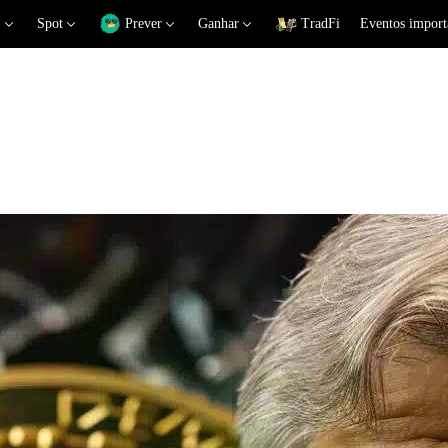
Spot
Prever
Ganhar
TradFi
Eventos import