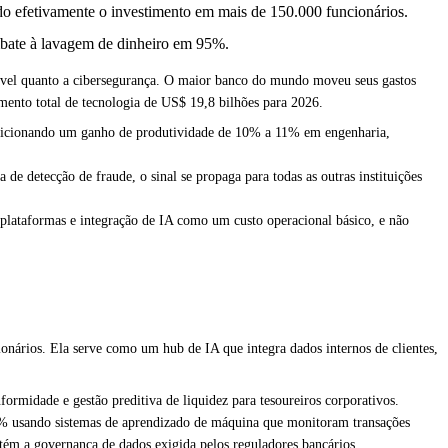
 efetivamente o investimento em mais de 150.000 funcionários.
ombate à lavagem de dinheiro em 95%.
ável quanto a cibersegurança. O maior banco do mundo moveu seus gastos
amento total de tecnologia de US$ 19,8 bilhões para 2026.
adicionando um ganho de produtividade de 10% a 11% em engenharia,
e detecção de fraude, o sinal se propaga para todas as outras instituições
lataformas e integração de IA como um custo operacional básico, e não
ários. Ela serve como um hub de IA que integra dados internos de clientes,
ormidade e gestão preditiva de liquidez para tesoureiros corporativos.
95% usando sistemas de aprendizado de máquina que monitoram transações
tém a governança de dados exigida pelos reguladores bancários.