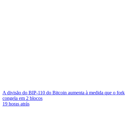
A divisão do BIP-110 do Bitcoin aumenta à medida que o fork
congela em 2 blocos
19 horas atrás