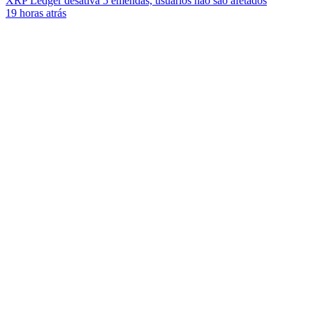
XRP Ledger desativa 5 emendas, usuários não são afetados
19 horas atrás