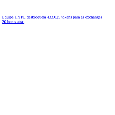
Equipe HYPE desbloqueia 433.025 tokens para as exchanges
20 horas atrás