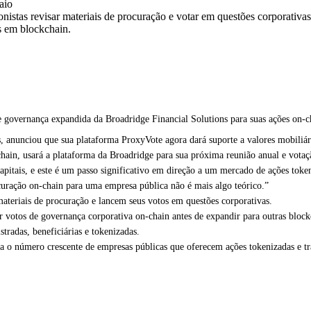
aio
stas revisar materiais de procuração e votar em questões corporativas,
s em blockchain.
e governança expandida da Broadridge Financial Solutions para suas ações on-
s,
anunciou
que sua plataforma ProxyVote agora dará suporte a valores mobiliári
chain, usará a plataforma da Broadridge para sua próxima reunião anual e vota
pitais, e este é um passo significativo em direção a um mercado de ações tok
ocuração on-chain para uma empresa pública não é mais algo teórico.”
ateriais de procuração e lancem seus votos em questões corporativas.
ar votos de governança corporativa on-chain antes de expandir para outras bloc
stradas, beneficiárias e tokenizadas.
ara o número crescente de empresas públicas que oferecem ações tokenizadas e tr