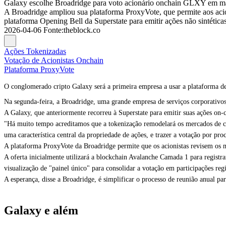
Galaxy escolhe Broadridge para voto acionário onchain GLXY em m
A Broadridge ampliou sua plataforma ProxyVote, que permite aos acioni
plataforma Opening Bell da Superstate para emitir ações não sintética
2026-04-06
Fonte
:
theblock.co
Ações Tokenizadas
Votação de Acionistas Onchain
Plataforma ProxyVote
O conglomerado cripto Galaxy será a primeira empresa a usar a plataforma d
Na segunda-feira, a Broadridge, uma grande empresa de serviços corporativo
A Galaxy, que anteriormente
recorreu à Superstate
para emitir suas ações on-
"Há muito tempo acreditamos que a tokenização remodelará os mercados de ca
uma característica central da propriedade de ações, e trazer a votação por pr
A plataforma ProxyVote da Broadridge permite que os acionistas revisem os m
A oferta inicialmente utilizará a blockchain Avalanche Camada 1 para registr
visualização de "painel único" para consolidar a votação em participações regi
A esperança, disse a Broadridge, é simplificar o processo de reunião anual p
Galaxy e além