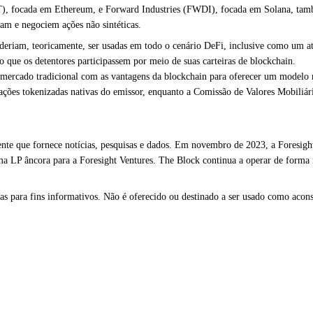
ET), focada em Ethereum, e
Forward Industries
(FWDI), focada em Solana, també
m e negociem ações não sintéticas.
oderiam, teoricamente, ser usadas em todo o cenário DeFi, inclusive como um 
 que os detentores participassem por meio de suas carteiras de blockchain.
mercado tradicional com as vantagens da blockchain para oferecer um modelo ma
ções tokenizadas nativas do emissor, enquanto a Comissão de Valores Mobiliár
te que fornece notícias, pesquisas e dados. Em novembro de 2023, a Foresight
uma LP âncora para a Foresight Ventures. The Block continua a operar de forma 
s para fins informativos. Não é oferecido ou destinado a ser usado como aconse