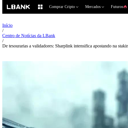
Comprar Cripto
Mercados
Futuros
Início
/
Centro de Notícias da LBank
/
De tesourarias a validadores: Sharplink intensifica apostando na stak