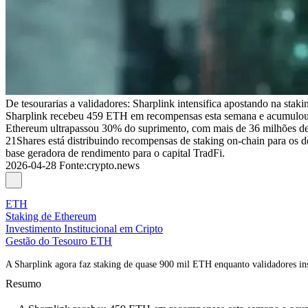
De tesourarias a validadores: Sharplink intensifica apostando na stak
Sharplink recebeu 459 ETH em recompensas esta semana e acumulou 
Ethereum ultrapassou 30% do suprimento, com mais de 36 milhões de
21Shares está distribuindo recompensas de staking on-chain para
base geradora de rendimento para o capital TradFi.
2026-04-28
Fonte
:
crypto.news
ETH
Staking de Ethereum
Investimento Institucional em Cripto
Gestão do Tesouro ETH
A Sharplink agora faz staking de quase 900 mil ETH enquanto validadores i
Resumo