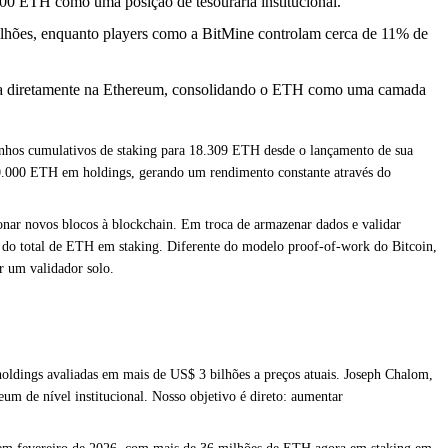
 ETH como uma posição de tesouraria institucional.
lhões, enquanto players como a BitMine controlam cerca de 11% de
ra diretamente na Ethereum, consolidando o ETH como uma camada
hos cumulativos de staking para 18.309 ETH desde o lançamento de sua
00.000 ETH em holdings, gerando um rendimento constante através do
ionar novos blocos à blockchain. Em troca de armazenar dados e validar
 do total de ETH em staking. Diferente do modelo proof-of-work do Bitcoin,
r um validador solo.
oldings avaliadas em mais de US$ 3 bilhões a preços atuais. Joseph Chalom,
m de nível institucional. Nosso objetivo é direto: aumentar