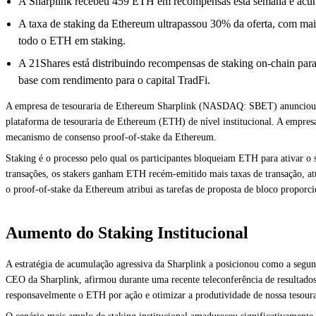
A Sharplink recebeu 459 ETH em recompensas esta semana e acum
A taxa de staking da Ethereum ultrapassou 30% da oferta, com m
todo o ETH em staking.
A 21Shares está distribuindo recompensas de staking on-chain
base com rendimento para o capital TradFi.
A empresa de tesouraria de Ethereum Sharplink (NASDAQ: SBET) anunciou q
plataforma de tesouraria de Ethereum (ETH) de nível institucional. A empr
mecanismo de consenso proof-of-stake da Ethereum.
Staking é o processo pelo qual os participantes bloqueiam ETH para ativar o 
transações, os stakers ganham ETH recém-emitido mais taxas de transação, a
o proof-of-stake da Ethereum atribui as tarefas de proposta de bloco propor
Aumento do Staking Institucional
A estratégia de acumulação agressiva da Sharplink a posicionou como a segu
CEO da Sharplink, afirmou durante uma recente teleconferência de resultados
responsavelmente o ETH por ação e otimizar a produtividade de nossa tesour