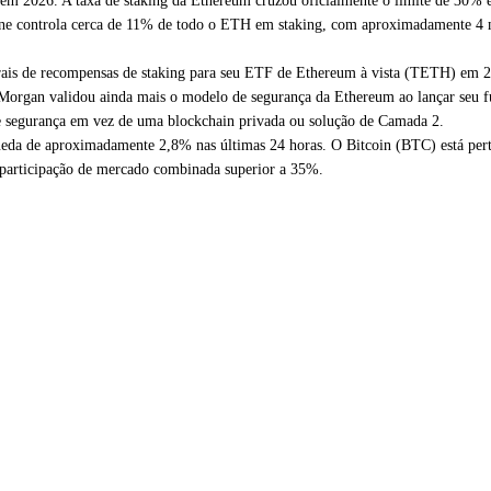
e em 2026. A taxa de staking da Ethereum cruzou oficialmente o limite de 30
ine controla cerca de 11% de todo o ETH em staking, com aproximadamente 4 
rais de recompensas de staking para seu ETF de Ethereum à vista (TETH) em 2
 JPMorgan validou ainda mais o modelo de segurança da Ethereum ao lançar se
e segurança em vez de uma blockchain privada ou solução de Camada 2.
da de aproximadamente 2,8% nas últimas 24 horas. O Bitcoin (BTC) está pert
participação de mercado combinada superior a 35%.