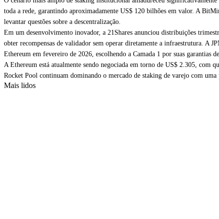
O cenário mais amplo de staking institucional amadureceu significativament
toda a rede, garantindo aproximadamente US$ 120 bilhões em valor. A BitM
levantar questões sobre a descentralização.
Em um desenvolvimento inovador, a 21Shares anunciou distribuições trimest
obter recompensas de validador sem operar diretamente a infraestrutura. A
Ethereum em fevereiro de 2026, escolhendo a Camada 1 por suas garantias d
A Ethereum está atualmente sendo negociada em torno de US$ 2.305, com que
Rocket Pool continuam dominando o mercado de staking de varejo com uma 
Mais lidos