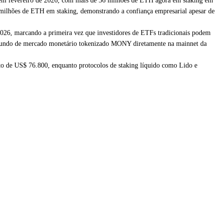
% em fevereiro de 2026, com mais de 36 milhões de ETH agora em staking em
milhões de ETH em staking, demonstrando a confiança empresarial apesar de
026, marcando a primeira vez que investidores de ETFs tradicionais podem
u fundo de mercado monetário tokenizado MONY diretamente na mainnet da
o de US$ 76.800, enquanto protocolos de staking líquido como Lido e