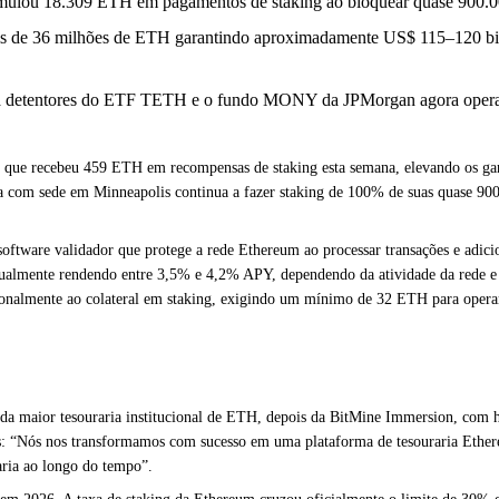
ulou 18.309 ETH em pagamentos de staking ao bloquear quase 900.000
ais de 36 milhões de ETH garantindo aproximadamente US$ 115–120 bi
 para detentores do ETF TETH e o fundo MONY da JPMorgan agora ope
ue recebeu 459 ETH em recompensas de staking esta semana, elevando os gan
esa com sede em Minneapolis continua a fazer staking de 100% de suas quase 9
software validador que protege a rede Ethereum ao processar transações e adic
tualmente rendendo entre 3,5% e 4,2% APY, dependendo da atividade da rede e
cionalmente ao colateral em staking, exigindo um mínimo de 32 ETH para opera
nda maior tesouraria institucional de ETH, depois da BitMine Immersion, com h
: “Nós nos transformamos com sucesso em uma plataforma de tesouraria Ethereu
aria ao longo do tempo”.