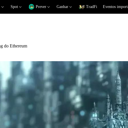
Spot
Prever
Ganhar
TradFi
Eventos import
ing do Ethereum