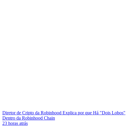
Diretor de Cripto da Robinhood Explica por que Há "Dois Lobos"
Dentro da Robinhood Chain
23 horas atrás