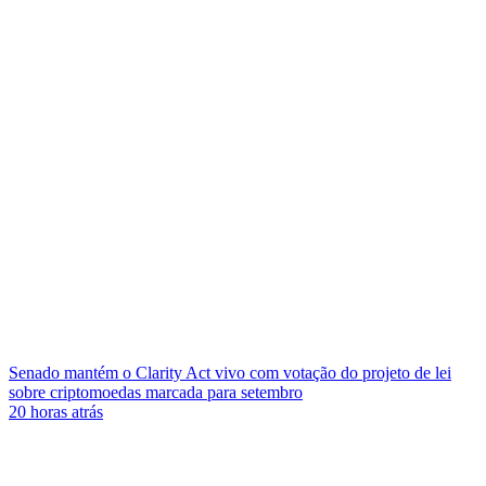
Senado mantém o Clarity Act vivo com votação do projeto de lei
sobre criptomoedas marcada para setembro
20 horas atrás