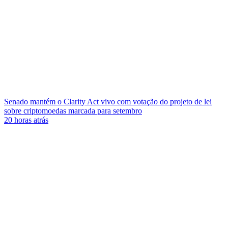
Senado mantém o Clarity Act vivo com votação do projeto de lei
sobre criptomoedas marcada para setembro
20 horas atrás