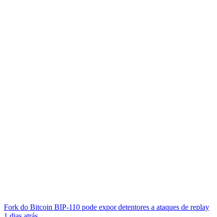
Fork do Bitcoin BIP-110 pode expor detentores a ataques de replay
1 dias atrás