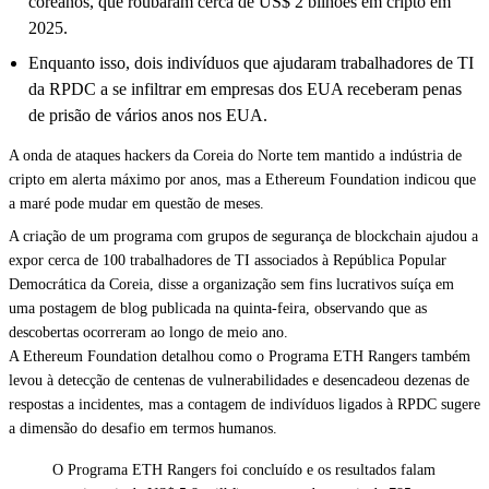
coreanos, que roubaram cerca de US$ 2 bilhões em cripto em
2025.
Enquanto isso, dois indivíduos que ajudaram trabalhadores de TI
da RPDC a se infiltrar em empresas dos EUA receberam penas
de prisão de vários anos nos EUA.
A onda de ataques hackers da Coreia do Norte tem mantido a indústria de
cripto em alerta máximo por anos, mas a
Ethereum
Foundation indicou que
a maré pode mudar em questão de meses.
A criação de um programa com grupos de segurança de blockchain ajudou a
expor cerca de 100 trabalhadores de TI associados à República Popular
Democrática da Coreia, disse a organização sem fins lucrativos suíça em
uma
postagem de blog
publicada na quinta-feira, observando que as
descobertas ocorreram ao longo de meio ano.
A Ethereum Foundation detalhou como o Programa ETH Rangers também
levou à detecção de centenas de vulnerabilidades e desencadeou dezenas de
respostas a incidentes, mas a contagem de indivíduos ligados à RPDC sugere
a dimensão do desafio em termos humanos.
O Programa ETH Rangers foi concluído e os resultados falam