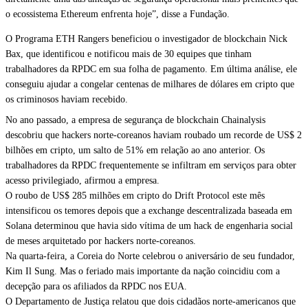
o ecossistema Ethereum enfrenta hoje”, disse a Fundação.
O Programa ETH Rangers beneficiou o investigador de blockchain Nick
Bax, que identificou e notificou mais de 30 equipes que tinham
trabalhadores da RPDC em sua folha de pagamento. Em última análise, ele
conseguiu ajudar a congelar centenas de milhares de dólares em cripto que
os criminosos haviam recebido.
No ano passado, a empresa de segurança de blockchain Chainalysis
descobriu
que hackers norte-coreanos haviam roubado um recorde de US$ 2
bilhões em cripto, um salto de 51% em relação ao ano anterior. Os
trabalhadores da RPDC frequentemente se infiltram em serviços para obter
acesso privilegiado, afirmou a empresa.
O roubo de US$ 285 milhões em cripto do Drift Protocol este mês
intensificou os temores depois que a exchange descentralizada baseada em
Solana
determinou
que havia sido vítima de um hack de engenharia social
de meses arquitetado por hackers norte-coreanos.
Na quarta-feira, a Coreia do Norte celebrou o aniversário de seu fundador,
Kim Il Sung. Mas o feriado mais importante da nação coincidiu com a
decepção para os afiliados da RPDC nos EUA.
O Departamento de Justiça
relatou
que dois cidadãos norte-americanos que