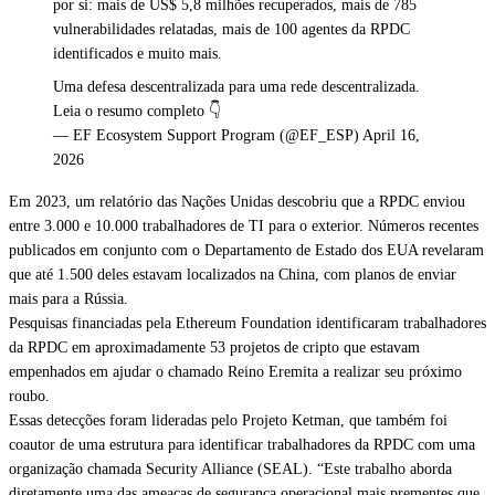
por si: mais de US$ 5,8 milhões recuperados, mais de 785
vulnerabilidades relatadas, mais de 100 agentes da RPDC
identificados e muito mais.
Uma defesa descentralizada para uma rede descentralizada.
Leia o resumo completo 👇
— EF Ecosystem Support Program (@EF_ESP) April 16,
2026
Em 2023, um
relatório
das Nações Unidas descobriu que a RPDC enviou
entre 3.000 e 10.000 trabalhadores de TI para o exterior. Números recentes
publicados
em conjunto com o Departamento de Estado dos EUA revelaram
que até 1.500 deles estavam localizados na China, com planos de enviar
mais para a Rússia.
Pesquisas financiadas pela Ethereum Foundation identificaram trabalhadores
da RPDC em aproximadamente 53 projetos de cripto que estavam
empenhados em ajudar o chamado Reino Eremita a realizar seu próximo
roubo.
Essas detecções foram lideradas pelo Projeto Ketman, que também foi
coautor de uma estrutura para identificar trabalhadores da RPDC com uma
organização chamada Security Alliance (SEAL). “Este trabalho aborda
diretamente uma das ameaças de segurança operacional mais prementes que