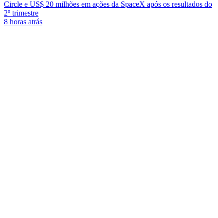
Circle e US$ 20 milhões em ações da SpaceX após os resultados do
2º trimestre
8 horas atrás