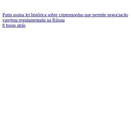
Putin assina lei histórica sobre criptomoedas que permite negociação
varejista regulamentada na Rússia
8 horas atrás