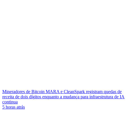
Mineradores de Bitcoin MARA e CleanSpark registram quedas de
receita de dois dígitos enquanto a mudança para infraestrutura de IA
continua
5 horas atrás