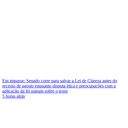
Em impasse: Senado corre para salvar a Lei de Clareza antes do
recesso de agosto enquanto disputa ética e preocupações com a
aplicação da lei pairam sobre o texto
5 horas atrás