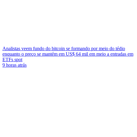
Analistas veem fundo do bitcoin se formando por meio do tédio
enquanto o preço se mantém em US$ 64 mil em meio a entradas em
ETFs spot
9 horas atrás