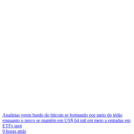
Analistas veem fundo do bitcoin se formando por meio do tédio
enquanto o preço se mantém em US$ 64 mil em meio a entradas em
ETFs spot
9 horas atrás