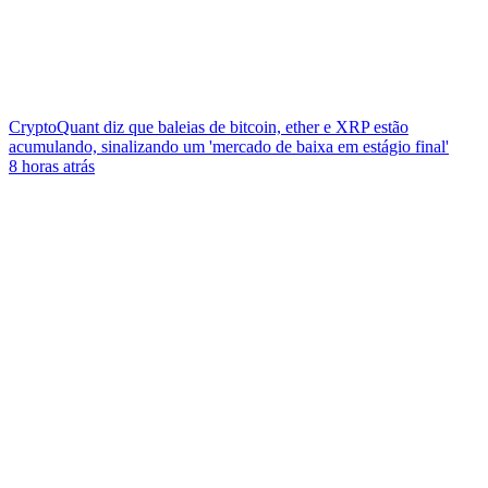
CryptoQuant diz que baleias de bitcoin, ether e XRP estão
acumulando, sinalizando um 'mercado de baixa em estágio final'
8 horas atrás