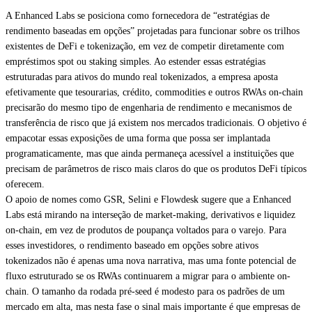
A Enhanced Labs se posiciona como fornecedora de “estratégias de
rendimento baseadas em opções” projetadas para funcionar sobre os trilhos
existentes de DeFi e tokenização, em vez de competir diretamente com
empréstimos spot ou staking simples. Ao estender essas estratégias
estruturadas para ativos do mundo real tokenizados, a empresa aposta
efetivamente que tesourarias, crédito, commodities e outros RWAs on-chain
precisarão do mesmo tipo de engenharia de rendimento e mecanismos de
transferência de risco que já existem nos mercados tradicionais. O objetivo é
empacotar essas exposições de uma forma que possa ser implantada
programaticamente, mas que ainda permaneça acessível a instituições que
precisam de parâmetros de risco mais claros do que os produtos DeFi típicos
oferecem.
O apoio de nomes como GSR, Selini e Flowdesk sugere que a Enhanced
Labs está mirando na interseção de market-making, derivativos e liquidez
on-chain, em vez de produtos de poupança voltados para o varejo. Para
esses investidores, o rendimento baseado em opções sobre ativos
tokenizados não é apenas uma nova narrativa, mas uma fonte potencial de
fluxo estruturado se os RWAs continuarem a migrar para o ambiente on-
chain. O tamanho da rodada pré-seed é modesto para os padrões de um
mercado em alta, mas nesta fase o sinal mais importante é que empresas de