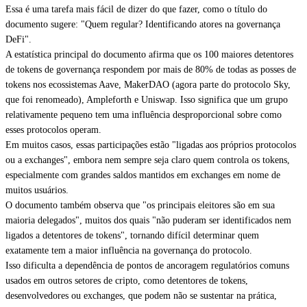
Essa é uma tarefa mais fácil de dizer do que fazer, como o título do
documento sugere: "Quem regular? Identificando atores na governança
DeFi".
A estatística principal do documento afirma que os 100 maiores detentores
de tokens de governança respondem por mais de 80% de todas as posses de
tokens nos ecossistemas Aave, MakerDAO (agora parte do protocolo Sky,
que foi renomeado), Ampleforth e Uniswap. Isso significa que um grupo
relativamente pequeno tem uma influência desproporcional sobre como
esses protocolos operam.
Em muitos casos, essas participações estão "ligadas aos próprios protocolos
ou a exchanges", embora nem sempre seja claro quem controla os tokens,
especialmente com grandes saldos mantidos em exchanges em nome de
muitos usuários.
O documento também observa que "os principais eleitores são em sua
maioria delegados", muitos dos quais "não puderam ser identificados nem
ligados a detentores de tokens", tornando difícil determinar quem
exatamente tem a maior influência na governança do protocolo.
Isso dificulta a dependência de pontos de ancoragem regulatórios comuns
usados em outros setores de cripto, como detentores de tokens,
desenvolvedores ou exchanges, que podem não se sustentar na prática,