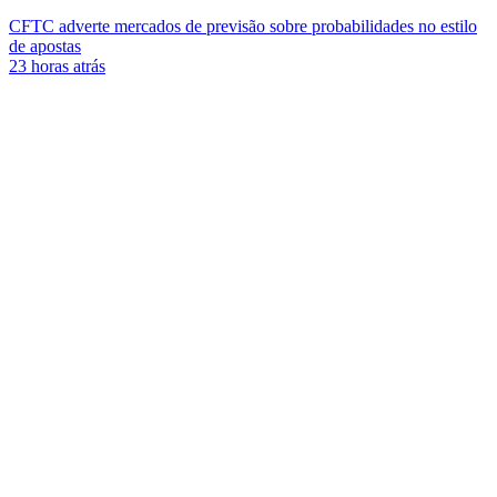
CFTC adverte mercados de previsão sobre probabilidades no estilo
de apostas
23 horas atrás