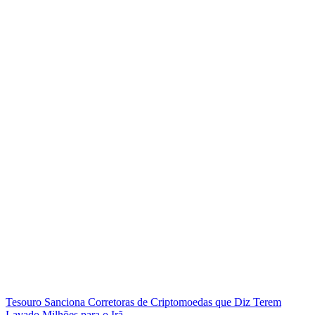
Tesouro Sanciona Corretoras de Criptomoedas que Diz Terem
Lavado Milhões para o Irã