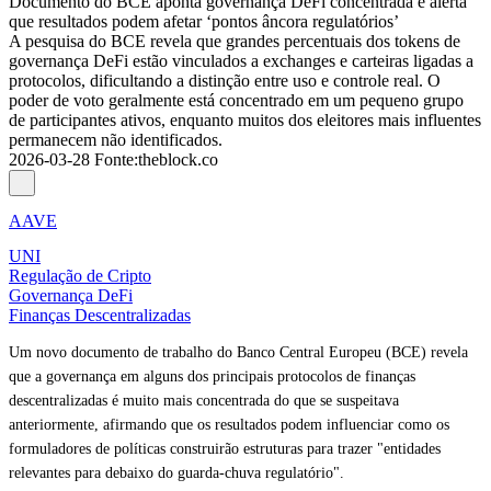
Documento do BCE aponta governança DeFi concentrada e alerta
que resultados podem afetar ‘pontos âncora regulatórios’
A pesquisa do BCE revela que grandes percentuais dos tokens de
governança DeFi estão vinculados a exchanges e carteiras ligadas a
protocolos, dificultando a distinção entre uso e controle real. O
poder de voto geralmente está concentrado em um pequeno grupo
de participantes ativos, enquanto muitos dos eleitores mais influentes
permanecem não identificados.
2026-03-28
Fonte
:
theblock.co
AAVE
UNI
Regulação de Cripto
Governança DeFi
Finanças Descentralizadas
Um novo documento de trabalho do Banco Central Europeu (BCE) revela
que a governança em alguns dos principais protocolos de finanças
descentralizadas é muito mais concentrada do que se suspeitava
anteriormente, afirmando que os resultados podem influenciar como os
formuladores de políticas construirão estruturas para trazer "entidades
relevantes para debaixo do guarda-chuva regulatório".