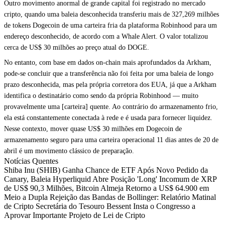
Outro movimento anormal de grande capital foi registrado no mercado
cripto, quando uma baleia desconhecida transferiu mais de 327,269 milhões
de tokens Dogecoin de uma carteira fria da plataforma Robinhood para um
endereço desconhecido, de acordo com a Whale Alert. O valor totalizou
cerca de US$ 30 milhões ao preço atual do DOGE.
No entanto, com base em dados on-chain mais aprofundados da Arkham,
pode-se concluir que a transferência não foi feita por uma baleia de longo
prazo desconhecida, mas pela própria corretora dos EUA, já que a Arkham
identifica o destinatário como sendo da própria Robinhood — muito
provavelmente uma [carteira] quente. Ao contrário do armazenamento frio,
ela está constantemente conectada à rede e é usada para fornecer liquidez.
Nesse contexto, mover quase US$ 30 milhões em Dogecoin de
armazenamento seguro para uma carteira operacional 11 dias antes de 20 de
abril é um movimento clássico de preparação.
Notícias Quentes
Shiba Inu (SHIB) Ganha Chance de ETF Após Novo Pedido da
Canary, Baleia Hyperliquid Abre Posição 'Long' Incomum de XRP
de US$ 90,3 Milhões, Bitcoin Almeja Retorno a US$ 64.900 em
Meio a Dupla Rejeição das Bandas de Bollinger: Relatório Matinal
de Cripto Secretária do Tesouro Bessent Insta o Congresso a
Aprovar Importante Projeto de Lei de Cripto