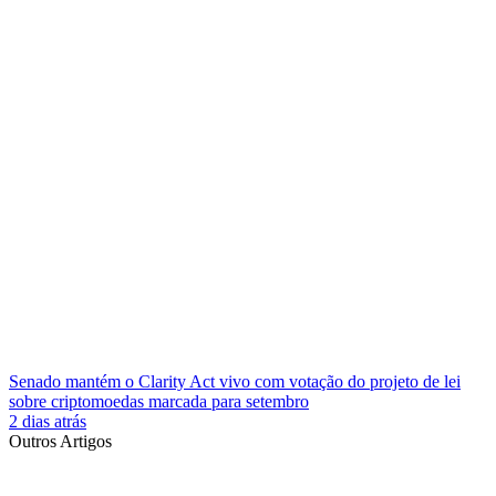
Senado mantém o Clarity Act vivo com votação do projeto de lei
sobre criptomoedas marcada para setembro
2 dias atrás
Outros Artigos