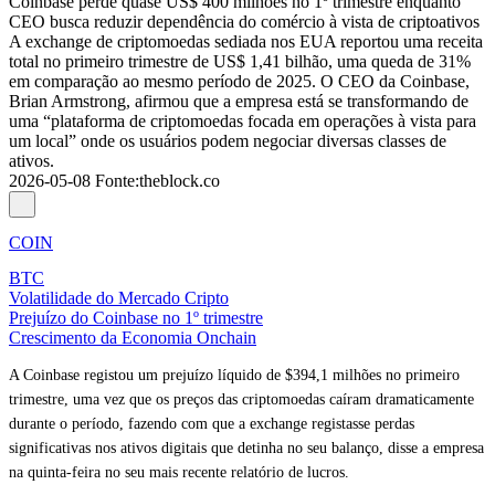
Coinbase perde quase US$ 400 milhões no 1º trimestre enquanto
CEO busca reduzir dependência do comércio à vista de criptoativos
A exchange de criptomoedas sediada nos EUA reportou uma receita
total no primeiro trimestre de US$ 1,41 bilhão, uma queda de 31%
em comparação ao mesmo período de 2025. O CEO da Coinbase,
Brian Armstrong, afirmou que a empresa está se transformando de
uma “plataforma de criptomoedas focada em operações à vista para
um local” onde os usuários podem negociar diversas classes de
ativos.
2026-05-08
Fonte
:
theblock.co
COIN
BTC
Volatilidade do Mercado Cripto
Prejuízo do Coinbase no 1º trimestre
Crescimento da Economia Onchain
A Coinbase registou um prejuízo líquido de $394,1 milhões no primeiro
trimestre, uma vez que os preços das criptomoedas caíram dramaticamente
durante o período, fazendo com que a exchange registasse perdas
significativas nos ativos digitais que detinha no seu balanço, disse a empresa
na quinta-feira no seu mais recente relatório de lucros.