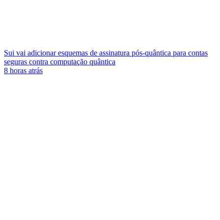
Sui vai adicionar esquemas de assinatura pós-quântica para contas
seguras contra computação quântica
8 horas atrás