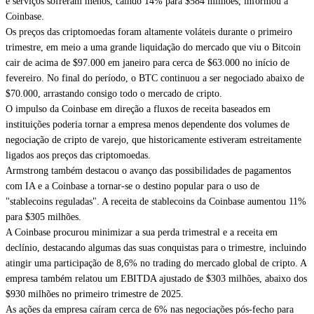
e serviços sofreram menos, caindo 14% para $584 milhões, informou a
Coinbase.
Os preços das criptomoedas foram altamente voláteis durante o primeiro
trimestre, em meio a uma grande liquidação do mercado que viu o Bitcoin
cair de acima de $97.000 em janeiro para cerca de $63.000 no início de
fevereiro. No final do período, o BTC continuou a ser negociado abaixo de
$70.000, arrastando consigo todo o mercado de cripto.
O impulso da Coinbase em direção a fluxos de receita baseados em
instituições poderia tornar a empresa menos dependente dos volumes de
negociação de cripto de varejo, que historicamente estiveram estreitamente
ligados aos preços das criptomoedas.
Armstrong também destacou o avanço das possibilidades de pagamentos
com IA e a Coinbase a tornar-se o destino popular para o uso de
"stablecoins reguladas". A receita de stablecoins da Coinbase aumentou 11%
para $305 milhões.
A Coinbase procurou minimizar a sua perda trimestral e a receita em
declínio, destacando algumas das suas conquistas para o trimestre, incluindo
atingir uma participação de 8,6% no trading do mercado global de cripto. A
empresa também relatou um EBITDA ajustado de $303 milhões, abaixo dos
$930 milhões no primeiro trimestre de 2025.
As ações da empresa caíram cerca de 6% nas negociações pós-fecho para