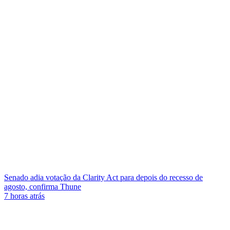
Senado adia votação da Clarity Act para depois do recesso de
agosto, confirma Thune
7 horas atrás