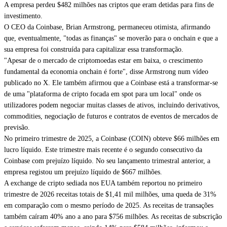
A empresa perdeu $482 milhões nas criptos que eram detidas para fins de
investimento.
O CEO da Coinbase, Brian Armstrong, permaneceu otimista, afirmando
que, eventualmente, "todas as finanças" se moverão para o onchain e que a
sua empresa foi construída para capitalizar essa transformação.
"Apesar de o mercado de criptomoedas estar em baixa, o crescimento
fundamental da economia onchain é forte", disse Armstrong num vídeo
publicado no X. Ele também afirmou que a Coinbase está a transformar-se
de uma "plataforma de cripto focada em spot para um local" onde os
utilizadores podem negociar muitas classes de ativos, incluindo derivativos,
commodities, negociação de futuros e contratos de eventos de mercados de
previsão.
No primeiro trimestre de 2025, a Coinbase (COIN) obteve $66 milhões em
lucro líquido. Este trimestre mais recente é o segundo consecutivo da
Coinbase com prejuízo líquido. No seu lançamento trimestral anterior, a
empresa registou um prejuízo líquido de $667 milhões.
A exchange de cripto sediada nos EUA também reportou no primeiro
trimestre de 2026 receitas totais de $1,41 mil milhões, uma queda de 31%
em comparação com o mesmo período de 2025. As receitas de transações
também caíram 40% ano a ano para $756 milhões. As receitas de subscrição