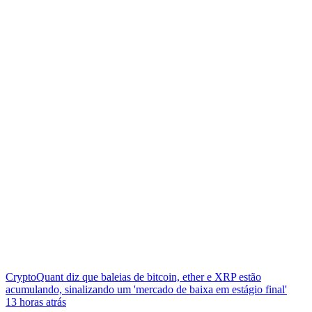
CryptoQuant diz que baleias de bitcoin, ether e XRP estão
acumulando, sinalizando um 'mercado de baixa em estágio final'
13 horas atrás