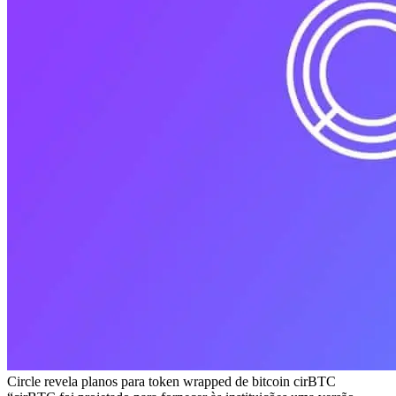
Circle revela planos para token wrapped de bitcoin cirBTC