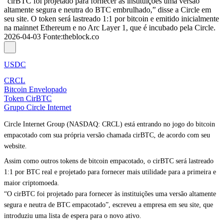
“cirBTC foi projetado para fornecer às instituições uma versão
altamente segura e neutra do BTC embrulhado,” disse a Circle em
seu site. O token será lastreado 1:1 por bitcoin e emitido inicialmente
na mainnet Ethereum e no Arc Layer 1, que é incubado pela Circle.
2026-04-03
Fonte
:
theblock.co
USDC
CRCL
Bitcoin Envelopado
Token CirBTC
Grupo Circle Internet
Circle Internet Group (NASDAQ: CRCL) está entrando no jogo do bitcoin
empacotado com sua própria versão chamada cirBTC, de acordo com seu
website
.
Assim como outros tokens de bitcoin empacotado, o cirBTC será lastreado
1:1 por BTC real e projetado para fornecer mais utilidade para a primeira e
maior criptomoeda.
“O cirBTC foi projetado para fornecer às instituições uma versão altamente
segura e neutra de BTC empacotado”, escreveu a empresa em seu site, que
introduziu uma lista de espera para o novo ativo.