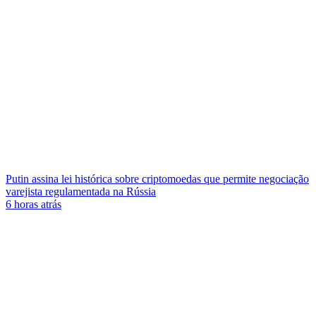
Putin assina lei histórica sobre criptomoedas que permite negociação
varejista regulamentada na Rússia
6 horas atrás