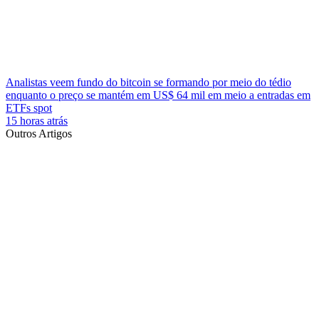
Analistas veem fundo do bitcoin se formando por meio do tédio
enquanto o preço se mantém em US$ 64 mil em meio a entradas em
ETFs spot
15 horas atrás
Outros Artigos