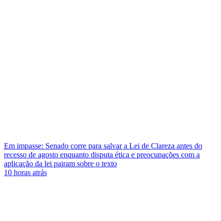
Em impasse: Senado corre para salvar a Lei de Clareza antes do
recesso de agosto enquanto disputa ética e preocupações com a
aplicação da lei pairam sobre o texto
10 horas atrás