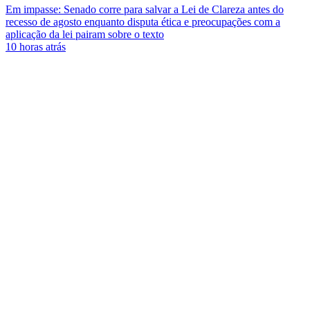
Em impasse: Senado corre para salvar a Lei de Clareza antes do
recesso de agosto enquanto disputa ética e preocupações com a
aplicação da lei pairam sobre o texto
10 horas atrás