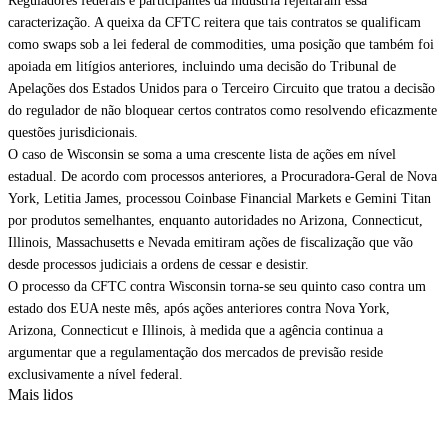
Reguladores federais e participantes da indústria rejeitaram essa
caracterização. A queixa da CFTC reitera que tais contratos se qualificam
como swaps sob a lei federal de commodities, uma posição que também foi
apoiada em litígios anteriores, incluindo uma decisão do Tribunal de
Apelações dos Estados Unidos para o Terceiro Circuito que tratou a decisão
do regulador de não bloquear certos contratos como resolvendo eficazmente
questões jurisdicionais.
O caso de Wisconsin se soma a uma crescente lista de ações em nível
estadual. De acordo com processos anteriores, a Procuradora-Geral de Nova
York, Letitia James, processou Coinbase Financial Markets e Gemini Titan
por produtos semelhantes, enquanto autoridades no Arizona, Connecticut,
Illinois, Massachusetts e Nevada emitiram ações de fiscalização que vão
desde processos judiciais a ordens de cessar e desistir.
O processo da CFTC contra Wisconsin torna-se seu quinto caso contra um
estado dos EUA neste mês, após ações anteriores contra Nova York,
Arizona, Connecticut e Illinois, à medida que a agência continua a
argumentar que a regulamentação dos mercados de previsão reside
exclusivamente a nível federal.
Mais lidos