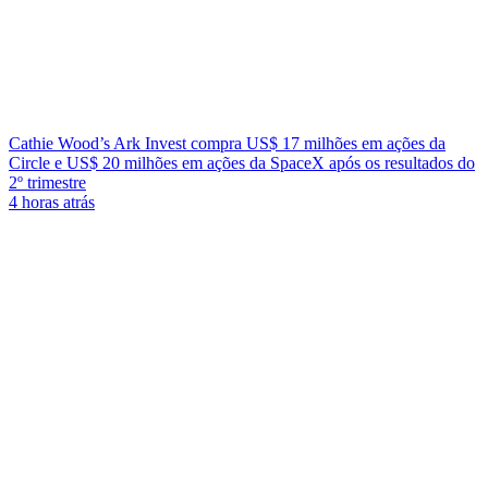
Cathie Wood’s Ark Invest compra US$ 17 milhões em ações da
Circle e US$ 20 milhões em ações da SpaceX após os resultados do
2º trimestre
4 horas atrás