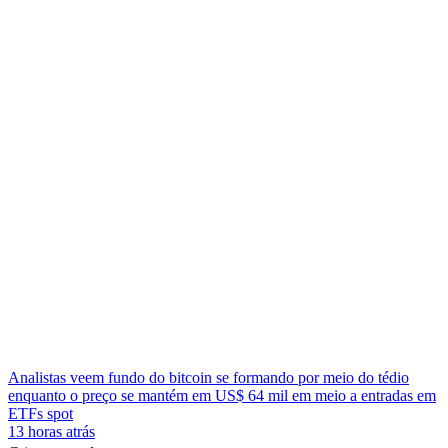
Analistas veem fundo do bitcoin se formando por meio do tédio
enquanto o preço se mantém em US$ 64 mil em meio a entradas em
ETFs spot
13 horas atrás