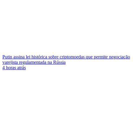
Putin assina lei histórica sobre criptomoedas que permite negociação
varejista regulamentada na Rússia
4 horas atrás