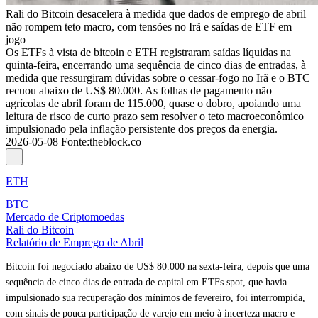
Rali do Bitcoin desacelera à medida que dados de emprego de abril
não rompem teto macro, com tensões no Irã e saídas de ETF em
jogo
Os ETFs à vista de bitcoin e ETH registraram saídas líquidas na
quinta-feira, encerrando uma sequência de cinco dias de entradas, à
medida que ressurgiram dúvidas sobre o cessar-fogo no Irã e o BTC
recuou abaixo de US$ 80.000. As folhas de pagamento não
agrícolas de abril foram de 115.000, quase o dobro, apoiando uma
leitura de risco de curto prazo sem resolver o teto macroeconômico
impulsionado pela inflação persistente dos preços da energia.
2026-05-08
Fonte
:
theblock.co
ETH
BTC
Mercado de Criptomoedas
Rali do Bitcoin
Relatório de Emprego de Abril
Bitcoin foi negociado abaixo de US$ 80.000 na sexta-feira, depois que uma
sequência de cinco dias de entrada de capital em ETFs spot, que havia
impulsionado sua recuperação dos mínimos de fevereiro, foi interrompida,
com sinais de pouca participação de varejo em meio à incerteza macro e