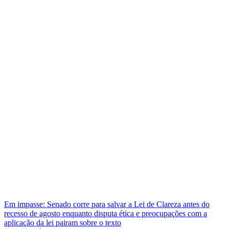
Em impasse: Senado corre para salvar a Lei de Clareza antes do
recesso de agosto enquanto disputa ética e preocupações com a
aplicação da lei pairam sobre o texto