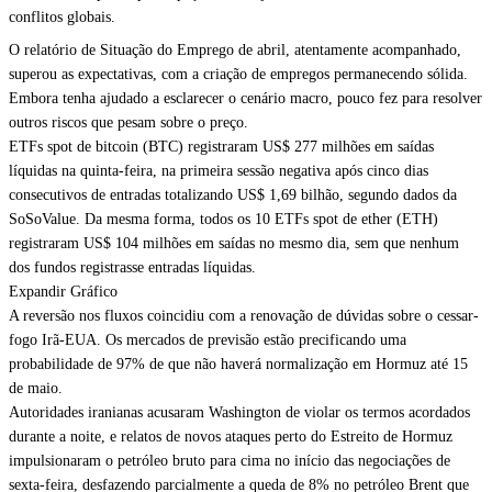
conflitos globais.
O relatório de Situação do Emprego de abril, atentamente acompanhado,
superou as expectativas, com a criação de empregos permanecendo sólida.
Embora tenha ajudado a esclarecer o cenário macro, pouco fez para resolver
outros riscos que pesam sobre o preço.
ETFs spot de bitcoin (BTC) registraram US$ 277 milhões em saídas
líquidas na quinta-feira, na primeira sessão negativa após cinco dias
consecutivos de entradas totalizando US$ 1,69 bilhão, segundo dados da
SoSoValue. Da mesma forma, todos os 10 ETFs spot de ether (ETH)
registraram US$ 104 milhões em saídas no mesmo dia, sem que nenhum
dos fundos registrasse entradas líquidas.
Expandir Gráfico
A reversão nos fluxos coincidiu com a renovação de dúvidas sobre o cessar-
fogo Irã-EUA. Os mercados de previsão estão precificando uma
probabilidade de 97% de que não haverá normalização em Hormuz até 15
de maio.
Autoridades iranianas acusaram Washington de violar os termos acordados
durante a noite, e relatos de novos ataques perto do Estreito de Hormuz
impulsionaram o petróleo bruto para cima no início das negociações de
sexta-feira, desfazendo parcialmente a queda de 8% no petróleo Brent que