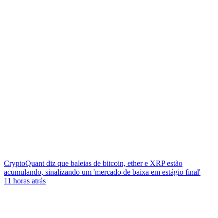
CryptoQuant diz que baleias de bitcoin, ether e XRP estão
acumulando, sinalizando um 'mercado de baixa em estágio final'
11 horas atrás