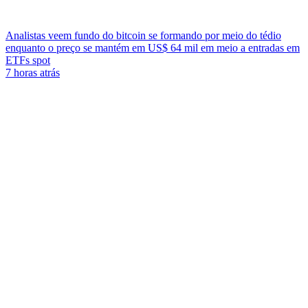
Analistas veem fundo do bitcoin se formando por meio do tédio
enquanto o preço se mantém em US$ 64 mil em meio a entradas em
ETFs spot
7 horas atrás