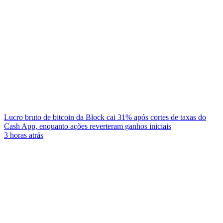
Lucro bruto de bitcoin da Block cai 31% após cortes de taxas do
Cash App, enquanto ações reverteram ganhos iniciais
3 horas atrás