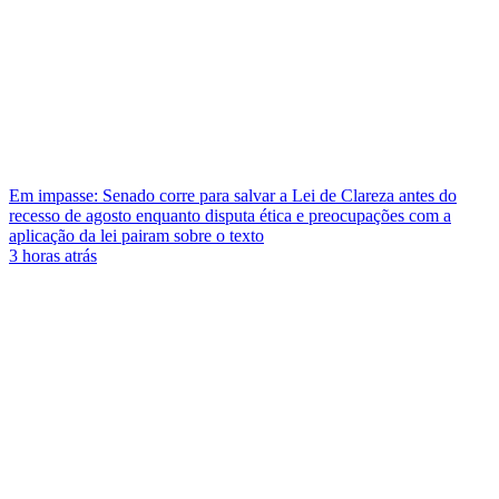
Em impasse: Senado corre para salvar a Lei de Clareza antes do
recesso de agosto enquanto disputa ética e preocupações com a
aplicação da lei pairam sobre o texto
3 horas atrás