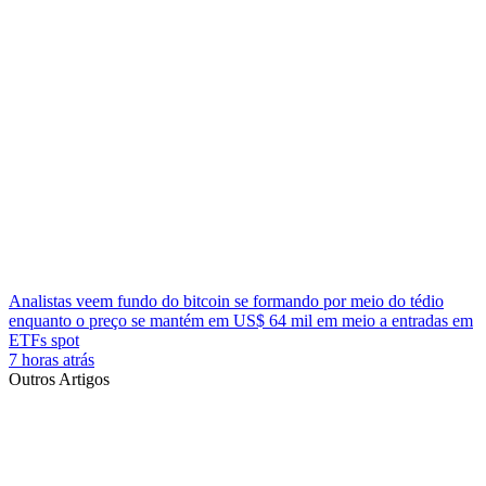
Analistas veem fundo do bitcoin se formando por meio do tédio
enquanto o preço se mantém em US$ 64 mil em meio a entradas em
ETFs spot
7 horas atrás
Outros Artigos