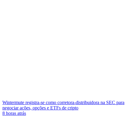
Wintermute registra-se como corretora-distribuidora na SEC para
negociar ações, opções e ETFs de cripto
8 horas atrás