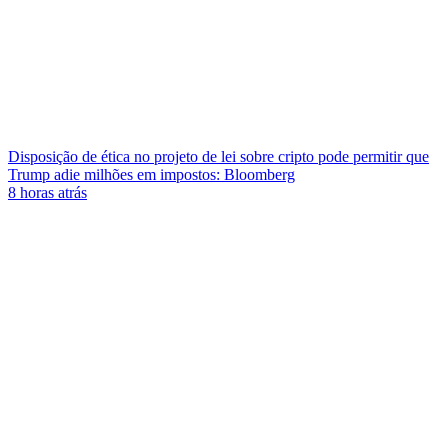
Disposição de ética no projeto de lei sobre cripto pode permitir que
Trump adie milhões em impostos: Bloomberg
8 horas atrás