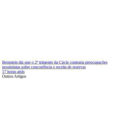
Bernstein diz que o 2º trimestre da Circle contraria preocupações
pessimistas sobre concorrência e receita de reservas
17 horas atrás
Outros Artigos