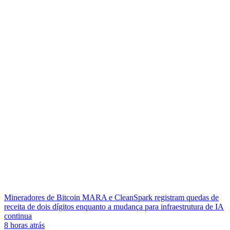
Mineradores de Bitcoin MARA e CleanSpark registram quedas de
receita de dois dígitos enquanto a mudança para infraestrutura de IA
continua
8 horas atrás