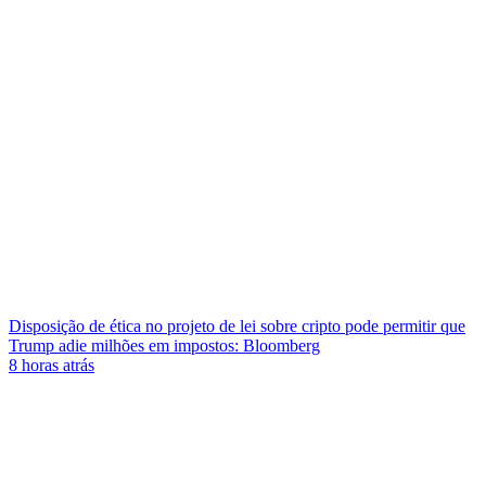
Disposição de ética no projeto de lei sobre cripto pode permitir que
Trump adie milhões em impostos: Bloomberg
8 horas atrás