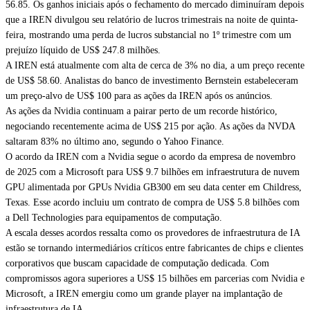
56.85. Os ganhos iniciais após o fechamento do mercado diminuíram depois
que a IREN divulgou seu relatório de lucros trimestrais na noite de quinta-
feira, mostrando uma perda de lucros substancial no 1º trimestre com um
prejuízo líquido de US$ 247.8 milhões.
A IREN está atualmente com alta de cerca de 3% no dia, a um preço recente
de US$ 58.60. Analistas do banco de investimento Bernstein estabeleceram
um preço-alvo de US$ 100 para as ações da IREN após os anúncios.
As ações da Nvidia continuam a pairar perto de um recorde histórico,
negociando recentemente acima de US$ 215 por ação. As ações da NVDA
saltaram 83% no último ano, segundo o
Yahoo Finance
.
O acordo da IREN com a Nvidia segue o acordo da empresa de novembro
de 2025 com a Microsoft para US$ 9.7 bilhões em infraestrutura de nuvem
GPU alimentada por GPUs Nvidia GB300 em seu data center em Childress,
Texas. Esse acordo incluiu um contrato de compra de US$ 5.8 bilhões com
a Dell Technologies para equipamentos de computação.
A escala desses acordos ressalta como os provedores de infraestrutura de IA
estão se tornando intermediários críticos entre fabricantes de chips e clientes
corporativos que buscam capacidade de computação dedicada. Com
compromissos agora superiores a US$ 15 bilhões em parcerias com Nvidia e
Microsoft, a IREN emergiu como um grande player na implantação de
infraestrutura de IA.