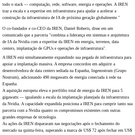
todo o stack — computação, rede, software, energia e operações. A IREN
traz a escala e a expertise em infraestrutura para ajudar a acelerar a
construção da infraestrutura de IA de próxima geração globalmente."
O co-fundador e co-CEO da IREN, Daniel Roberts, disse em um
comunicado que a parceria "combina a liderança em sistemas e arquitetura
de IA da Nvidia com a expertise da IREN em energia, terrenos, data
centers, implantação de GPUs e operações de infraestrutura".
A IREN está simultaneamente expandindo sua pegada de infraestrutura para
apoiar a implantação massiva. A empresa concordou em adquirir a
desenvolvedora de data centers sediada na Espanha, Ingenostrum (Grupo
Nostrum), adicionando 490 megawatts de energia conectada à rede na
Espanha.
A aquisição europeia eleva o portfólio total de energia da IREN para 5
gigawatts — igualando a escala da implantação planejada da infraestrutura
da Nvidia. A capacidade expandida posiciona a IREN para cumprir tanto sua
parceria com a Nvidia quanto os compromissos existentes com outras
grandes empresas de tecnologia.
As ações da IREN dispararam nas negociações após o fechamento do
mercado na quinta-feira, superando a marca de US$ 72 após fechar em US$