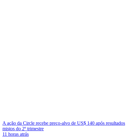
A ação da Circle recebe preço-alvo de US$ 140 após resultados
mistos do 2º trimestre
11 horas atrás