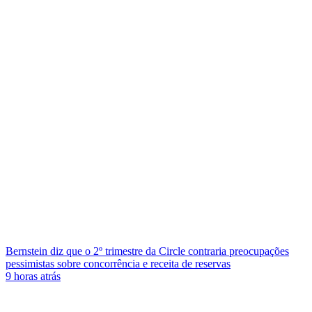
Bernstein diz que o 2º trimestre da Circle contraria preocupações
pessimistas sobre concorrência e receita de reservas
9 horas atrás