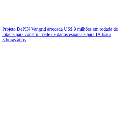
Projeto DePIN Vangrid arrecada US$ 9 milhões em rodada de
tokens para construir rede de dados espaciais para IA física
3 horas atrás