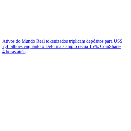
Ativos do Mundo Real tokenizados triplicam depósitos para US$
7,4 bilhões enquanto o DeFi mais amplo recua 15%: CoinShares
4 horas atrás