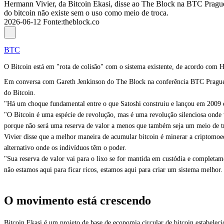
Hermann Vivier, da Bitcoin Ekasi, disse ao The Block na BTC Prague qu
do bitcoin não existe sem o uso como meio de troca.
2026-06-12
Fonte
:
theblock.co
BTC
O Bitcoin está em "rota de colisão" com o sistema existente, de acordo com 
Em conversa com Gareth Jenkinson do The Block na conferência BTC Prague na 
do Bitcoin.
"Há um choque fundamental entre o que Satoshi construiu e lançou em 2009 e o
"O Bitcoin é uma espécie de revolução, mas é uma revolução silenciosa onde 
porque não será uma reserva de valor a menos que também seja um meio de t
Vivier disse que a melhor maneira de acumular bitcoin é minerar a criptomoed
alternativo onde os indivíduos têm o poder.
"Sua reserva de valor vai para o lixo se for mantida em custódia e completame
não estamos aqui para ficar ricos, estamos aqui para criar um sistema melhor. 
O movimento está crescendo
Bitcoin Ekasi é um projeto de base de economia circular de bitcoin estabelec