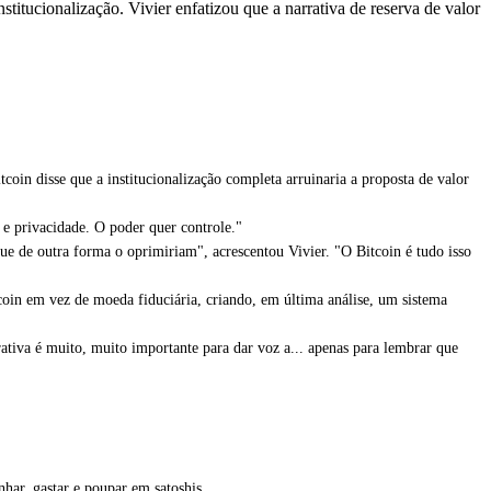
titucionalização. Vivier enfatizou que a narrativa de reserva de valor
in disse que a institucionalização completa arruinaria a proposta de valor
 e privacidade. O poder quer controle."
e de outra forma o oprimiriam", acrescentou Vivier. "O Bitcoin é tudo isso
coin em vez de moeda fiduciária, criando, em última análise, um sistema
rativa é muito, muito importante para dar voz a... apenas para lembrar que
nhar, gastar e poupar em satoshis.