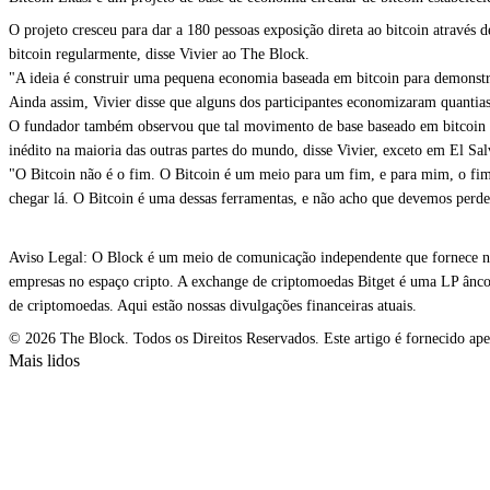
O projeto cresceu para dar a 180 pessoas exposição direta ao bitcoin através
bitcoin regularmente, disse Vivier ao The Block.
"A ideia é construir uma pequena economia baseada em bitcoin para demonstrar
Ainda assim, Vivier disse que alguns dos participantes economizaram quantias
O fundador também observou que tal movimento de base baseado em bitcoin est
inédito na maioria das outras partes do mundo, disse Vivier, exceto em El Sa
"O Bitcoin não é o fim. O Bitcoin é um meio para um fim, e para mim, o fim 
chegar lá. O Bitcoin é uma dessas ferramentas, e não acho que devemos perder
Aviso Legal: O Block é um meio de comunicação independente que fornece not
empresas no espaço cripto. A exchange de criptomoedas Bitget é uma LP âncor
de criptomoedas. Aqui estão nossas divulgações financeiras atuais.
© 2026 The Block. Todos os Direitos Reservados. Este artigo é fornecido apen
Mais lidos