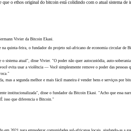
e o ethos original do bitcoin está colidindo com o atual sistema de ins
Hermann Vivier da Bitcoin Ekasi.
quinta-feira, o fundador do projeto sul-africano de economia circular de Bitco
 sistema atual", disse Vivier. "O poder não quer autocustódia, auto-soberania
você evita usar a violência — Você simplesmente remove o poder das pessoas qu
roca."
a, mas a segunda melhor e mais fácil maneira é vender bens e serviços por bit
nte institucionalizada", disse o fundador da Bitcoin Ekasi. "Acho que essa nar
É isso que diferencia o Bitcoin."
ido em 2021 para empoderar comunidades sul-africanas locais, ajudando-as a ga