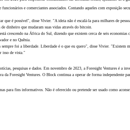
 de funcionários e comerciantes associados. Contando aqueles com exposição sec
 que é possível", disse Vivier. "A ideia não é escalá-la para milhares de pess
 de dinheiro que mudaram suas vidas através do bitcoin.
á crescendo na África do Sul, dizendo que existem cerca de seis economias ci
lvador e no Quênia.
sempre foi a liberdade. Liberdade é o que eu quero", disse Vivier. "Existem m
 isso de vista."
ícias, pesquisas e dados. Em novembro de 2023, a Foresight Ventures é a inves
a da Foresight Ventures. O Block continua a operar de forma independente para
as para fins informativos. Não é oferecido ou pretende ser usado como aconselh